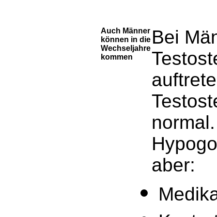
Auch Männer
Bei Män
können in die
Wechseljahre
Testost
kommen
auftrete
Testost
normal.
Hypogo
aber:
Medik