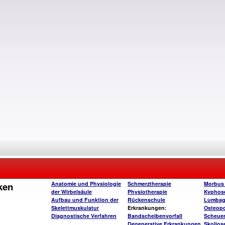
ken
Anatomie und Physiologie
Schmerztherapie
Morbus
der Wirbelsäule
Physiotherapie
Kyphos
Aufbau und Funktion der
Rückenschule
Lumba
Skelettmuskulatur
Erkrankungen:
Osteop
Diagnostische Verfahren
Bandscheibenvorfall
Scheue
Degenerative Erkrankungen
Skolios