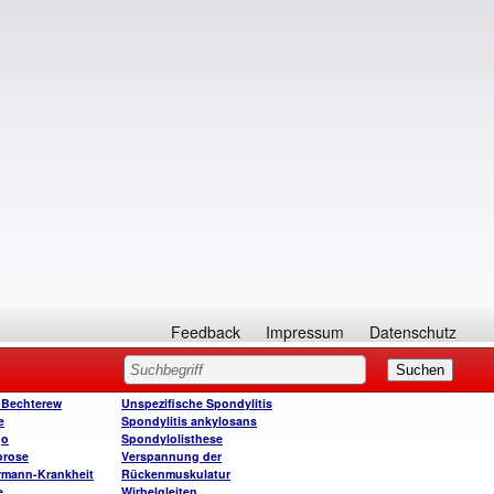
Feedback
Impressum
Datenschutz
 Bechterew
Unspezifische Spondylitis
e
Spondylitis ankylosans
go
Spondylolisthese
orose
Verspannung der
rmann-Krankheit
Rückenmuskulatur
e
Wirbelgleiten