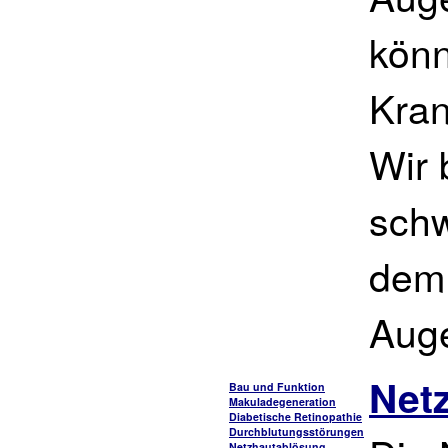
könn
Kran
Wir 
schw
dem 
Aug
Net
Bau und Funktion
Makuladegeneration
Diabetische Retinopathie
Durchblutungsstörungen
Netzhautablösung