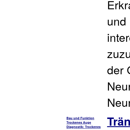
Erk
und 
inte
zuzu
der 
Neur
Neur
Trä
Bau und Funktion
Trockenes Auge
Diagnostik: Trockenes