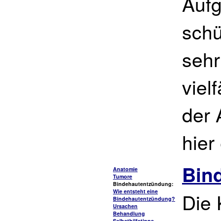
Aufg
schü
sehr
viel
der 
hier
Bin
Anatomie
Tumore
Bindehautentzündung:
Wie entsteht eine
Die 
Bindehautentzündung?
Ursachen
Behandlung
Selbsthilfetipps