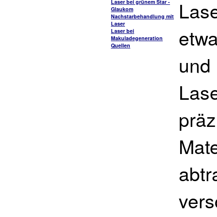
Lase
Laser bei grünem Star -
Glaukom
Nachstarbehandlung mit
Laser
etwa
Laser bei
Makuladegeneration
Quellen
und 
Lase
präz
Mate
abtr
vers