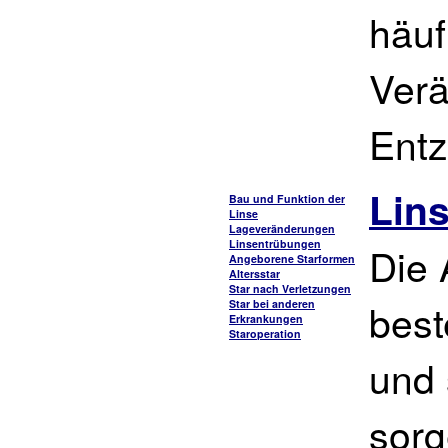
häuf
Ver
Entz
Lin
Bau und Funktion der
Linse
Lageveränderungen
Linsentrübungen
Die 
Angeborene Starformen
Altersstar
Star nach Verletzungen
best
Star bei anderen
Erkrankungen
Staroperation
und 
sorg