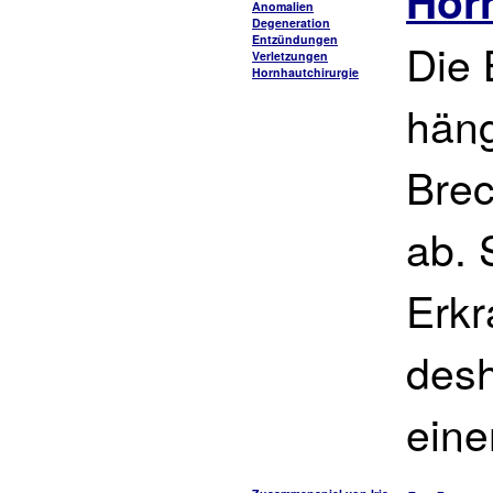
Hor
Anomalien
Degeneration
Entzündungen
Die 
Verletzungen
Hornhautchirurgie
häng
Brec
ab.
Erkr
desh
eine