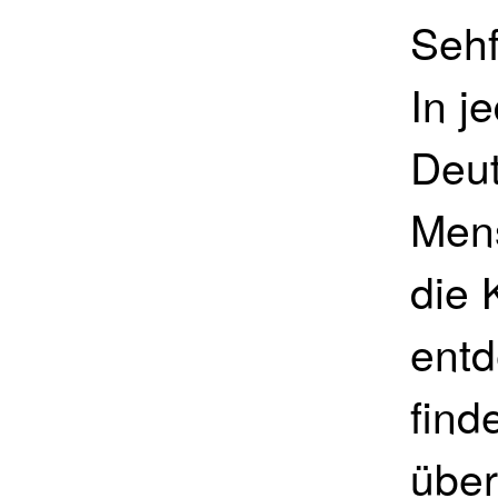
Sehf
In j
Deut
Mens
die 
entd
find
über