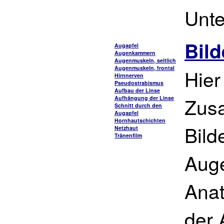
Unt
Bild
Augapfel
Augenkammern
Augenmuskeln, seitlich
Augenmuskeln, frontal
Hier
Hirnnerven
Pseudostrabismus
Aufbau der Linse
Zus
Aufhängung der Linse
Schnitt durch den
Augapfel
Hornhautschichten
Bild
Netzhaut
Tränenfilm
Auge
Anat
der 