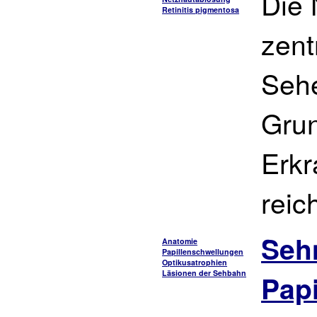
Die 
Retinitis pigmentosa
zent
Seh
Gru
Erkr
reic
Seh
Anatomie
Papillenschwellungen
Optikusatrophien
Läsionen der Sehbahn
Papi