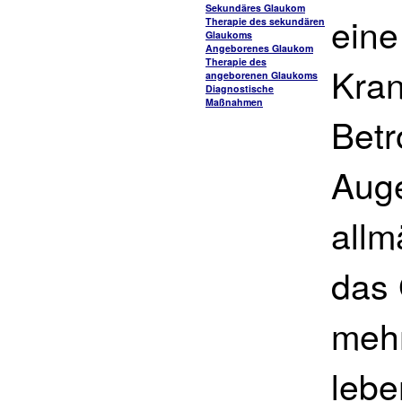
Sekundäres Glaukom
eine
Therapie des sekundären
Glaukoms
Angeborenes Glaukom
Therapie des
Kran
angeborenen Glaukoms
Diagnostische
Maßnahmen
Betr
Auge
allm
das 
mehr
lebe