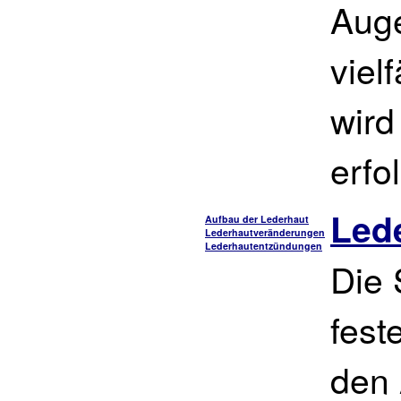
Auge
viel
wird
erfo
Led
Aufbau der Lederhaut
Lederhautveränderungen
Lederhautentzündungen
Die 
fest
den 