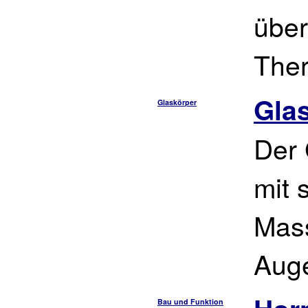
über
Ther
Gla
Glaskörper
Der 
mit 
Mas
Aug
Bau und Funktion