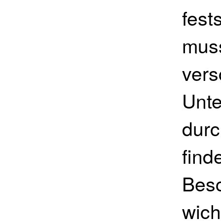
fest
muss
vers
Unt
durc
find
Besc
wich