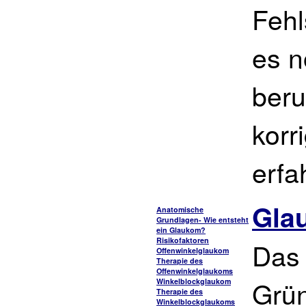
Fehl
es n
beru
korr
erfa
Gla
Anatomische
Grundlagen- Wie entsteht
ein Glaukom?
Risikofaktoren
Das
Offenwinkelglaukom
Therapie des
Offenwinkelglaukoms
Grün
Winkelblockglaukom
Therapie des
Winkelblockglaukoms