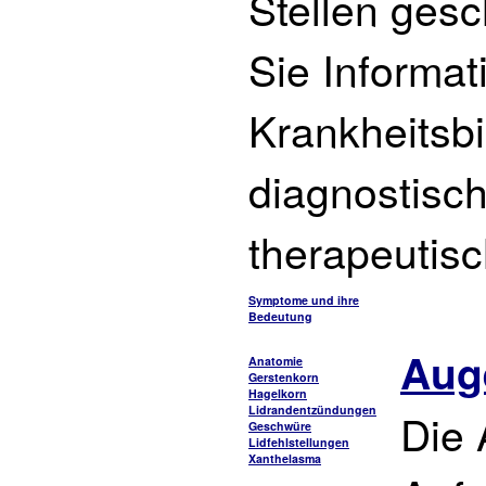
Stellen gesc
Sie Informat
Krankheitsbi
diagnostisc
therapeutis
Symptome und ihre
Bedeutung
Aug
Anatomie
Gerstenkorn
Hagelkorn
Lidrandentzündungen
Die 
Geschwüre
Lidfehlstellungen
Xanthelasma