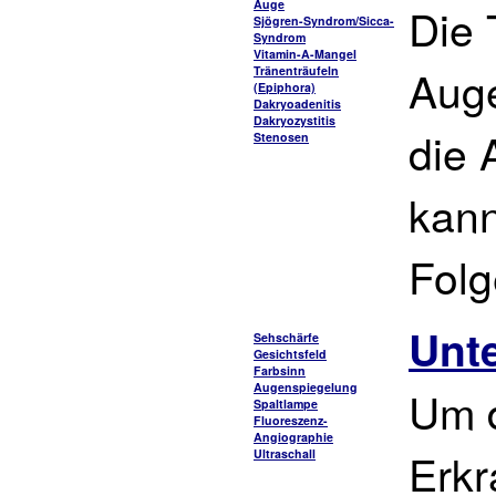
Auge
Die 
Sjögren-Syndrom/Sicca-
Syndrom
Vitamin-A-Mangel
Auge
Tränenträufeln
(Epiphora)
Dakryoadenitis
Dakryozystitis
die 
Stenosen
kan
Folg
Unt
Sehschärfe
Gesichtsfeld
Farbsinn
Augenspiegelung
Um d
Spaltlampe
Fluoreszenz-
Angiographie
Erk
Ultraschall