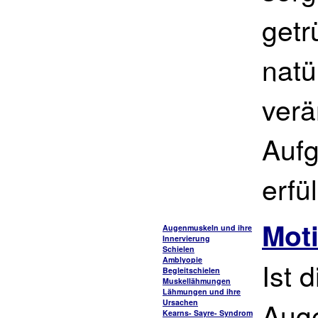
getr
natü
verä
Aufg
erfül
Moti
Augenmuskeln und ihre
Innervierung
Schielen
Amblyopie
Ist 
Begleitschielen
Muskellähmungen
Lähmungen und ihre
Auge
Ursachen
Kearns- Sayre- Syndrom