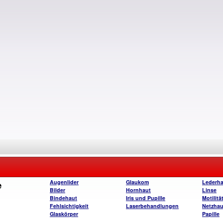
e
Augenlider
Glaukom
Lederha
Bilder
Hornhaut
Linse
Bindehaut
Iris und Pupille
Motilitä
Fehlsichtigkeit
Laserbehandlungen
Netzhau
Glaskörper
Papille