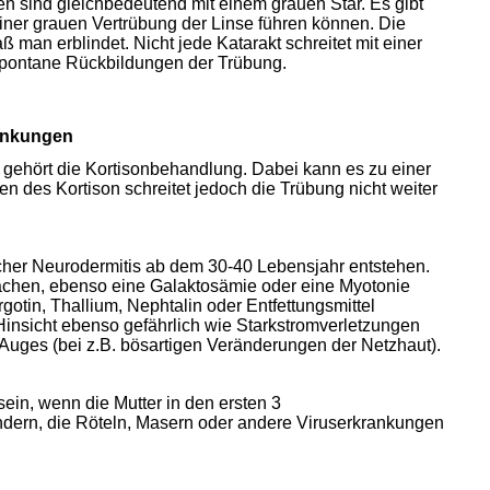
gen sind gleichbedeutend mit einem grauen Star. Es gibt
einer grauen Vertrübung der Linse führen können. Die
ß man erblindet. Nicht jede Katarakt schreitet mit einer
 spontane Rückbildungen der Trübung.
rankungen
 gehört die Kortisonbehandlung. Dabei kann es zu einer
 des Kortison schreitet jedoch die Trübung nicht weiter
scher Neurodermitis ab dem 30-40 Lebensjahr entstehen.
achen, ebenso eine Galaktosämie oder eine Myotonie
rgotin, Thallium, Nephtalin oder Entfettungsmittel
r Hinsicht ebenso gefährlich wie Starkstromverletzungen
Auges (bei z.B. bösartigen Veränderungen der Netzhaut).
in, wenn die Mutter in den ersten 3
dern, die Röteln, Masern oder andere Viruserkrankungen