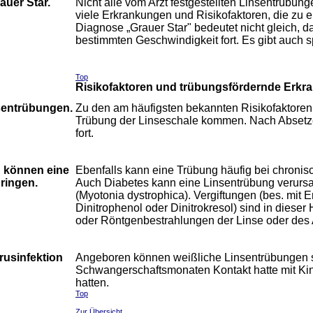
auer Star.
Nicht alle vom Arzt festgestellten Linsentrübun
viele Erkrankungen und Risikofaktoren, die zu 
Diagnose „Grauer Star" bedeutet nicht gleich, da
bestimmten Geschwindigkeit fort. Es gibt auch
Top
Risikofaktoren und trübungsfördernde Erk
nsentrübungen.
Zu den am häufigsten bekannten Risikofaktoren
Trübung der Linseschale kommen. Nach Absetzen
fort.
 können eine
Ebenfalls kann eine Trübung häufig bei chroni
ringen.
Auch Diabetes kann eine Linsentrübung verurs
(Myotonia dystrophica). Vergiftungen (bes. mit E
Dinitrophenol oder Dinitrokresol) sind in diese
oder Röntgenbestrahlungen der Linse oder des 
usinfektion
Angeboren können weißliche Linsentrübungen se
Schwangerschaftsmonaten Kontakt hatte mit Kin
hatten.
Top
Zur Übersicht