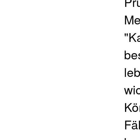
Pr
Me
"K
be
le
wi
Kör
Fä