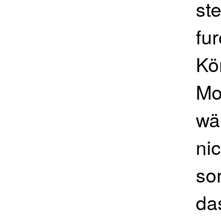
ste
fu
Kö
Mo
wä
ni
so
da