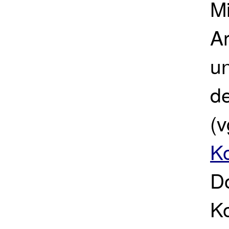
M
Ar
un
d
(v
K
D
Ko