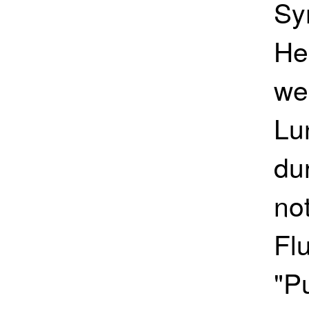
Sy
He
we
Lu
du
no
Fl
"P