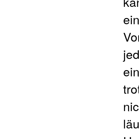
kan
ei
Vo
je
ein
tr
ni
lä