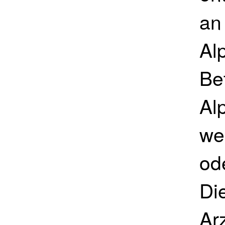
an
Al
Be
Al
we
ode
Di
Ar