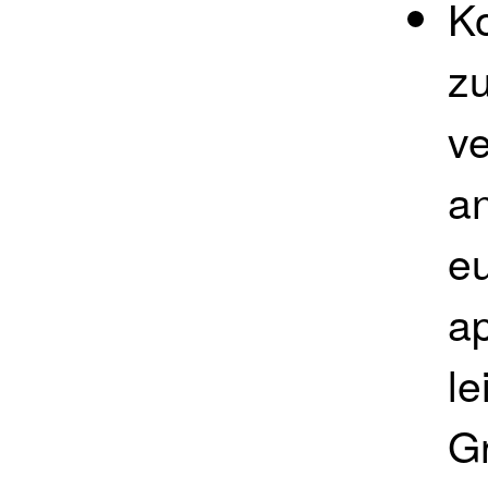
Ko
z
ve
a
eu
a
le
Gr