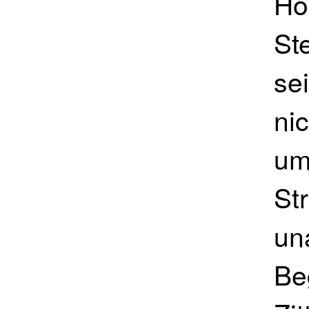
Ho
St
se
nic
um
St
un
Be