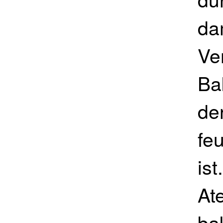
da
Ve
Ba
de
fe
ist
At
ba