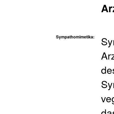
Ar
Sympathomimetika:
Sy
Ar
de
Sy
ve
da