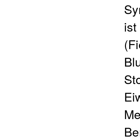
Sy
is
(F
Bl
St
Ei
Me
Be