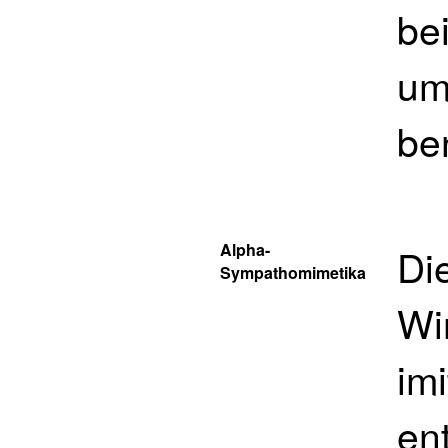
bei
um
be
Alpha-
Di
Sympathomimetika
Wi
im
en