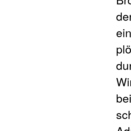
de
ei
pl
du
Wi
bei
sc
Ad