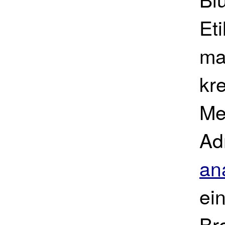
Eti
ma
kr
Me
Ad
an
ei
Br