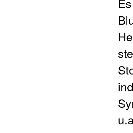
Es
Bl
He
ste
St
in
Sy
u.a