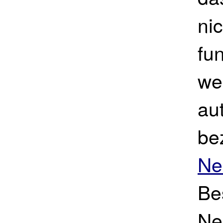
ni
fun
we
au
be
Ne
Be
Ne