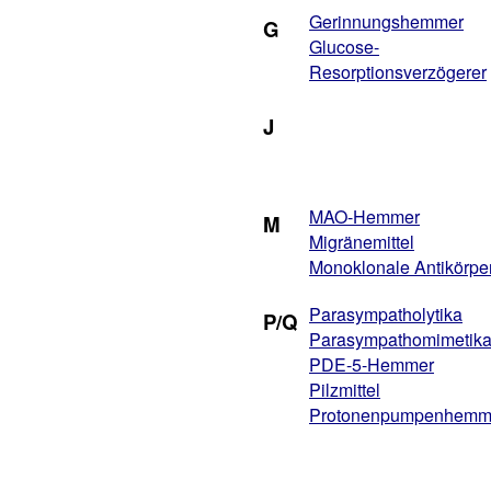
Gerinnungshemmer
G
Glucose-
Resorptionsverzögerer
J
MAO-Hemmer
M
Migränemittel
Monoklonale Antikörpe
Parasympatholytika
P/Q
Parasympathomimetik
PDE-5-Hemmer
Pilzmittel
Protonenpumpenhemm