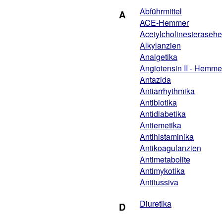
Abführmittel
A
ACE-Hemmer
Acetylcholinesterase
Alkylanzien
Analgetika
Angiotensin II - Hemme
Antazida
Antiarrhythmika
Antibiotika
Antidiabetika
Antiemetika
Antihistaminika
Antikoagulanzien
Antimetabolite
Antimykotika
Antitussiva
Diuretika
D