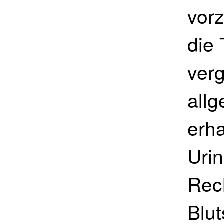
vorz
die 
ver
all
erha
Uri
Rec
Blut