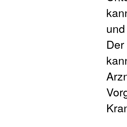
kann
und
Der
kan
Arzn
Vor
Kran