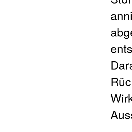
ann
abge
ent
Dar
Rüc
Wir
Aus