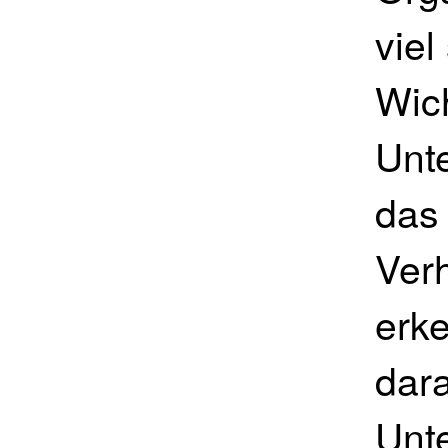
viel
Wich
Unt
das 
Verh
erk
dar
Unt