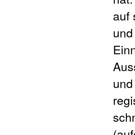
auf
und
Ein
Aus
und 
regi
schn
(au