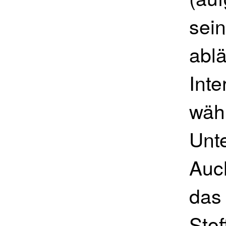
sein
ablä
Int
wäh
Unt
Auc
das 
Sto