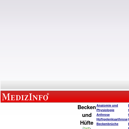
Becken
Anatomie und
Physiologie
und
Arthrose
Hüftgelenksarthrose
Hüfte
Beckenbrüche