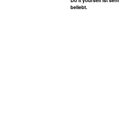
Do it yourself ist sehr
beliebt.