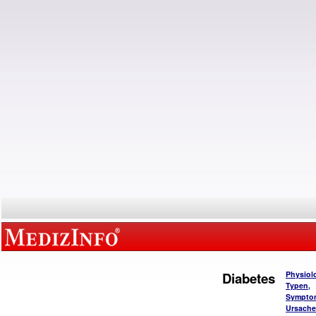
Diabetes
Physiol
Typen,
Sympto
Ursach