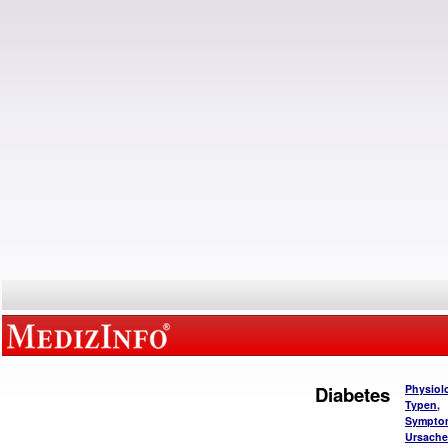
Diabetes
Physiol
Typen,
Sympto
Ursach