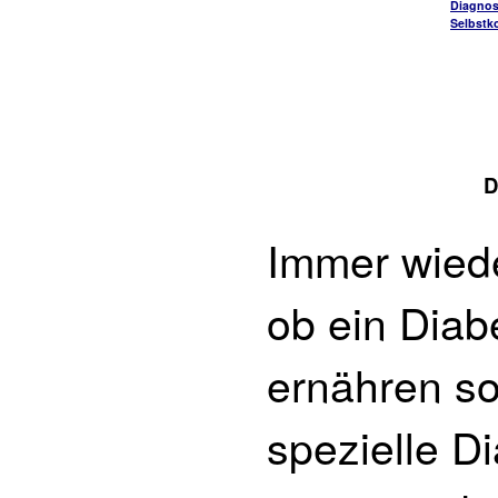
Diagnos
Selbstko
D
Immer wiede
ob ein Diab
ernähren sol
spezielle D