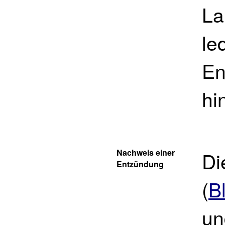
La
le
En
hi
Nachweis einer
Di
Entzündung
(
B
un