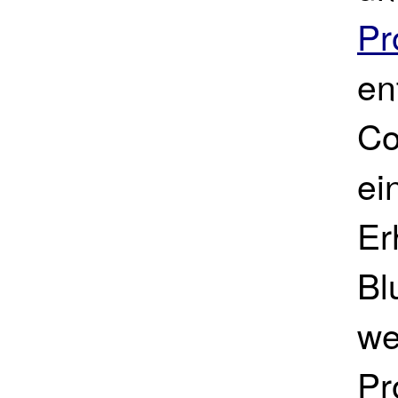
Pr
en
Co
ei
Er
Bl
we
Pr