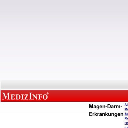
Magen-Darm-
Al
M
Erkrankungen
B
Re
He
py