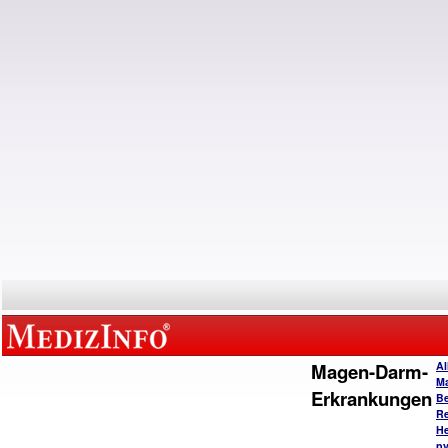
Magen-Darm-
Al
M
Erkrankungen
B
Re
He
py