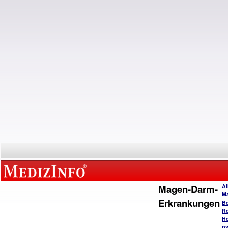
Magen-Darm-
Al
M
Erkrankungen
B
Re
He
py