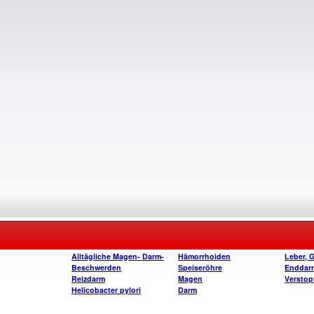
Alltägliche Magen- Darm-
Hämorrhoiden
Leber, 
Beschwerden
Speiseröhre
Enddar
Reizdarm
Magen
Verstop
Helicobacter pylori
Darm