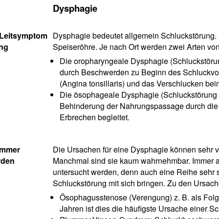
Dysphagie
 Leitsymptom
Dysphagie bedeutet allgemein Schluckstörung. 
ung
Speiseröhre. Je nach Ort werden zwei Arten vo
Die oropharyngeale Dysphagie (Schluckstör
durch Beschwerden zu Beginn des Schluckvor
(Angina tonsillaris) und das Verschlucken bei
Die ösophageale Dysphagie (Schluckstörung d
Behinderung der Nahrungspassage durch die S
Erbrechen begleitet.
immer
Die Ursachen für eine Dysphagie können sehr vie
rden
Manchmal sind sie kaum wahrnehmbar. Immer abe
untersucht werden, denn auch eine Reihe seh
Schluckstörung mit sich bringen. Zu den Ursach
Ösophagusstenose (Verengung) z. B. als Fol
Jahren ist dies die häufigste Ursache einer S