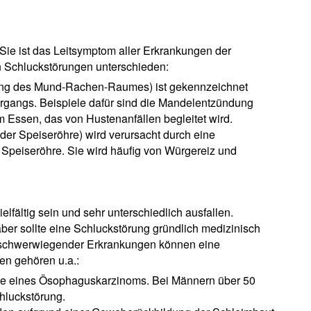
Sie ist das Leitsymptom aller Erkrankungen der
n Schluckstörungen unterschieden:
ung des Mund-Rachen-Raumes) ist gekennzeichnet
gangs. Beispiele dafür sind die Mandelentzündung
m Essen, das von Hustenanfällen begleitet wird.
er Speiseröhre) wird verursacht durch eine
peiseröhre. Sie wird häufig von Würgereiz und
lfältig sein und sehr unterschiedlich ausfallen.
r sollte eine Schluckstörung gründlich medizinisch
r schwerwiegender Erkrankungen können eine
en gehören u.a.:
ge eines Ösophaguskarzinoms. Bei Männern über 50
chluckstörung.