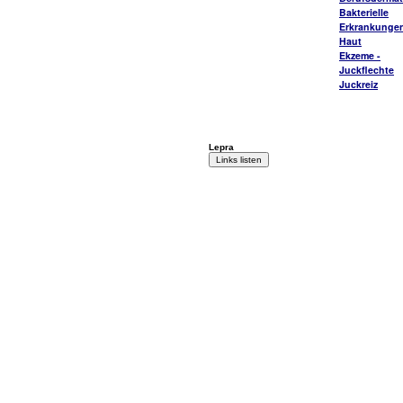
Bakterielle
Erkrankungen
Haut
Ekzeme -
Juckflechte
Juckreiz
Lepra