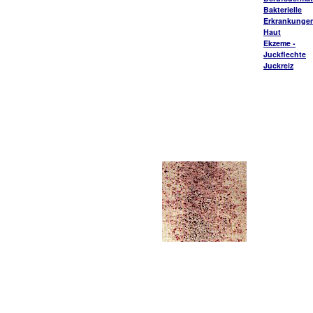
Bakterielle
Erkrankungen
Haut
Ekzeme -
Juckflechte
Juckreiz