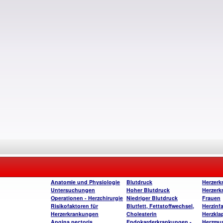
Anatomie und Physiologie
Blutdruck
Herzerk
Untersuchungen
Hoher Blutdruck
Herzerk
Operatione
n - Herzchirurgie
Niedriger Blutdruck
Frauen
Risikofaktoren für
Blutfett, Fettstoffwechsel,
Herzinfa
Herzerkrankungen
Cholesterin
Herzkla
Angina pectoris
Endokarderkrankungen -
Herzmu