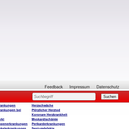
Feedback
Impressum
Datenschutz
rankungen
Herzschwäche
rankungen bei
Plötzlicher Herztod
Koronare Herzkrankheit
rkt
Myokardischämie
ppenerkrankungen
Perikarderkrankungen
skelerkrankungen
Septumdefekte