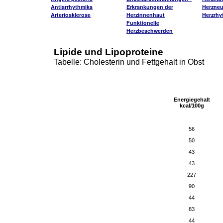
Antiarrhythmika
Erkrankungen der
Herzneu
Arteriosklerose
Herzinnenhaut
Herzrh
Funktionelle
Herzbeschwerden
Lipide und Lipoproteine
Tabelle: Cholesterin und Fettgehalt in Obst
Energiegehalt
kcal/100g
56
50
43
43
227
90
44
83
44