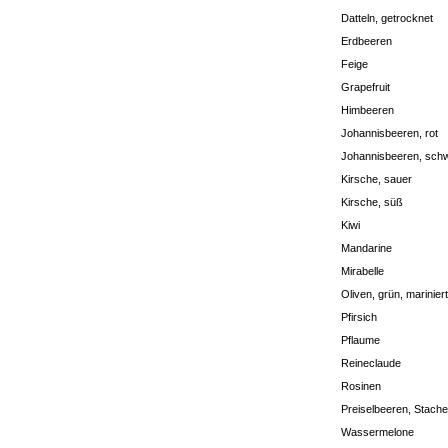
Datteln, getrocknet
Erdbeeren
Feige
Grapefruit
Himbeeren
Johannisbeeren, rot
Johannisbeeren, sch
Kirsche, sauer
Kirsche, süß
Kiwi
Mandarine
Mirabelle
Oliven, grün, mariniert
Pfirsich
Pflaume
Reineclaude
Rosinen
Preiselbeeren, Stach
Wassermelone