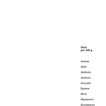
Obst
pro 100 g
Ananas
Apfel
Apfelsine
aprikose
Avocado
Banane
Birne
Blaubeeren
Brombeeren