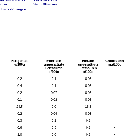
rose
Vorhofflimmern
ythmusstörungen
Fettgehalt
Mehrfach
Einfach
Cholesterin
g/100g
ungesättigte
ungesättigte
mg/100g
Fettsäuren
Fettsäuren
g/100g
g/100g
0,2
0,1
0,05
-
0,4
0,1
0,05
-
0,2
0,07
0,06
-
0,1
0,02
0,05
-
23,5
2,0
16,5
-
0,2
0,06
0,03
-
0,3
0,1
0,1
-
0,6
0,3
0,1
-
1,0
0,6
0,1
-