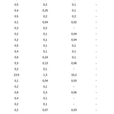
0,5
0,2
0,1
-
0,4
0,25
0,1
-
0,5
0,2
0,2
-
0,1
0,04
0,02
-
0,3
0,2
-
-
0,2
0,1
0,04
-
0,2
0,1
0,04
-
0,5
0,1
0,1
-
0,4
0,1
0,1
-
0,6
0,24
0,1
-
0,3
0,13
0,06
-
0,2
0,1
-
-
13,9
1,3
10,2
-
0,1
0,04
0,03
-
0,2
0,1
-
-
0,8
0,3
0,06
-
0,4
0,1
-
-
0,2
0,1
-
-
0,2
0,07
0,03
-