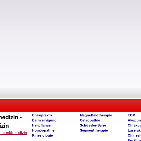
edizin -
Chiropraktik
Magnetfeldtherapie
TCM
Darmreinigung
Osteopathie
Akupun
izin
Heilpflanzen
Schüssler-Salze
Ohraku
Homöopathie
Segmenttherapie
Laserak
lementärmedizin
Kinesiologie
Chinesi
Ernähru