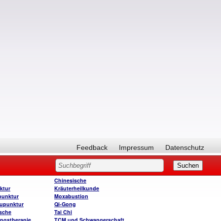
Feedback
Impressum
Datenschutz
Chinesische
ktur
Kräuterheilkunde
punktur
Moxabustion
upunktur
Qi-Gong
sche
Tai Chi
ngstherapie
TCM und Schwangerschaft