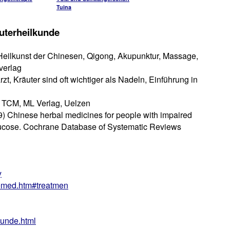
Tuina
uterheilkunde
Heilkunst der Chinesen, Qigong, Akupunktur, Massage,
verlag
rzt, Kräuter sind oft wichtiger als Nadeln, Einführung in
er TCM, ML Verlag, Uelzen
9) Chinese herbal medicines for people with impaired
glucose. Cochrane Database of Systematic Reviews
y
semed.htm#treatmen
kunde.html