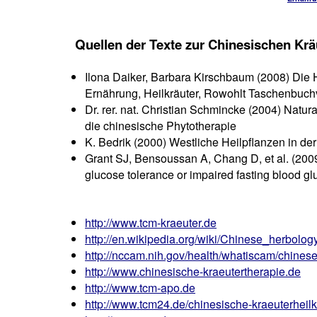
Quellen der Texte zur Chinesischen Krä
Ilona Daiker, Barbara Kirschbaum (2008) Die 
Ernährung, Heilkräuter, Rowohlt Taschenbuch
Dr. rer. nat. Christian Schmincke (2004) Natura
die chinesische Phytotherapie
K. Bedrik (2000) Westliche Heilpflanzen in d
Grant SJ, Bensoussan A, Chang D, et al. (200
glucose tolerance or impaired fasting blood 
http://www.tcm-kraeuter.de
http://en.wikipedia.org/wiki/Chinese_herbolog
http://nccam.nih.gov/health/whatiscam/chine
http://www.chinesische-kraeutertherapie.de
http://www.tcm-apo.de
http://www.tcm24.de/chinesische-kraeuterheil