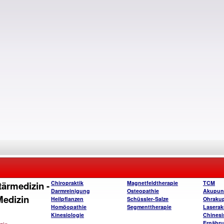
ärmedizin -
Chiropraktik
Magnetfeldtherapie
TCM
Darmreinigung
Osteopathie
Akupun
Medizin
Heilpflanzen
Schüssler-Salze
Ohraku
Homöopathie
Segmenttherapie
Laserak
Kinesiologie
Chinesi
Ernähru