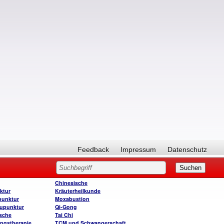
Feedback
Impressum
Datenschutz
Chinesische
ktur
Kräuterheilkunde
punktur
Moxabustion
upunktur
Qi-Gong
sche
Tai Chi
ngstherapie
TCM und Schwangerschaft