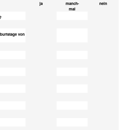
ja
manch-
nein
mal
?
eburtstage von