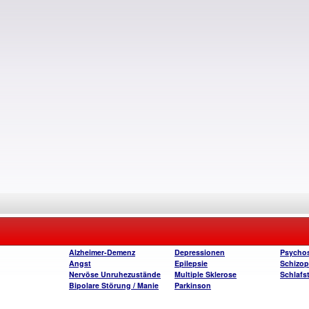
Alzheimer-Demenz
Depressionen
Psycho
Angst
Epilepsie
Schizop
Nervöse Unruhezustände
Multiple Sklerose
Schlafs
Bipolare Störung / Manie
Parkinson