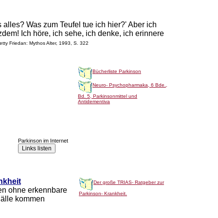
alles? Was zum Teufel tue ich hier?' Aber ich
tzdem! Ich höre, ich sehe, ich denke, ich erinnere
etty Friedan: Mythos Alter, 1993, S. 322
Bücherliste Parkinson
Neuro- Psychopharmaka, 6 Bde.,
Bd. 5, Parkinsonmittel und
Antidementiva
Parkinson im Internet
nkheit
Der große TRIAS- Ratgeber zur
ten ohne erkennbare
Parkinson- Krankheit.
 Fälle kommen