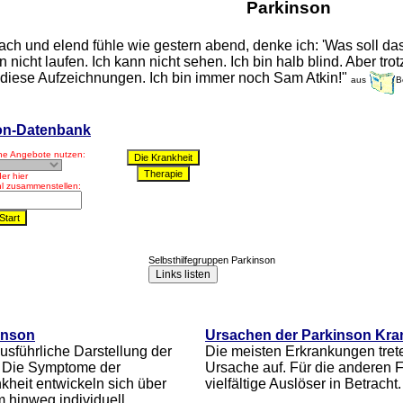
Parkinson
h und elend fühle wie gestern abend, denke ich: 'Was soll das 
 nicht laufen. Ich kann nicht sehen. Ich bin halb blind. Aber tro
 diese Aufzeichnungen. Ich bin immer noch Sam Atkin!"
aus
B
on-Datenbank
ne Angebote nutzen:
er hier
l zusammenstellen:
Selbsthilfegruppen Parkinson
inson
Ursachen der Parkinson Kra
ausführliche Darstellung der
Die meisten Erkrankungen tre
 Die Symptome der
Ursache auf. Für die anderen
kheit entwickeln sich über
vielfältige Auslöser in Betracht.
 hinweg individuell