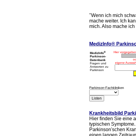
"Wenn ich mich schwac
mache weiter. Ich kann
mich. Also mache ich
MedizInfo® Parkins
®
Hier vorgegebe
MedizInfo
Parkinson-
od
Datenbank
eigene Auswah
Fragen und
Antworten zu
Parkinson
Parkinson-Fachkliniken
Krankheitsbild Park
Hier finden Sie eine 
typischen Symptome.
Parkinson'schen Kran
einen langen Zeitraum