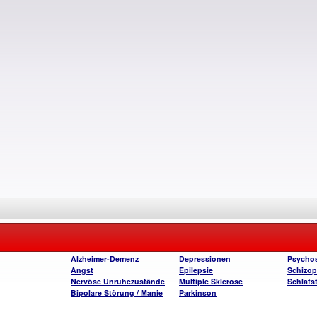
Alzheimer-Demenz
Depressionen
Psycho
Angst
Epilepsie
Schizop
Nervöse Unruhezustände
Multiple Sklerose
Schlafs
Bipolare Störung / Manie
Parkinson