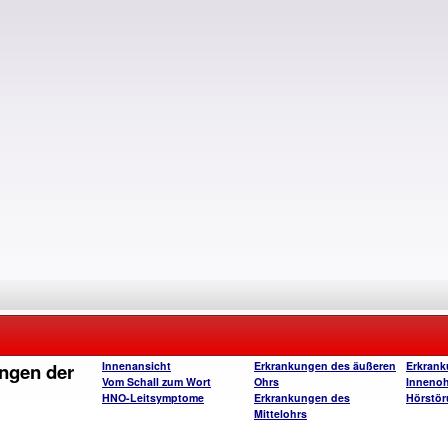
ngen der
Innenansicht
Erkrankungen des äußeren
Erkrank
Vom Schall zum Wort
Ohrs
Innenoh
HNO-Leitsymptome
Erkrankungen des
Hörstör
Mittelohrs