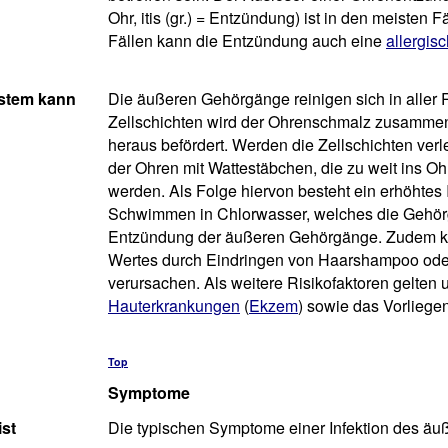
Ohr, itis (gr.) = Entzündung) ist in den meisten F
Fällen kann die Entzündung auch eine
allergis
stem kann
Die äußeren Gehörgänge reinigen sich in aller
Zellschichten wird der Ohrenschmalz zusamme
heraus befördert. Werden die Zellschichten ver
der Ohren mit Wattestäbchen, die zu weit ins O
werden. Als Folge hiervon besteht ein erhöhtes 
Schwimmen in Chlorwasser, welches die Gehörga
Entzündung der äußeren Gehörgänge. Zudem ka
Wertes durch Eindringen von Haarshampoo ode
verursachen. Als weitere Risikofaktoren gelten
Hauterkrankungen
(
Ekzem
) sowie das Vorliegen
Top
Symptome
st
Die typischen Symptome einer Infektion des äuß