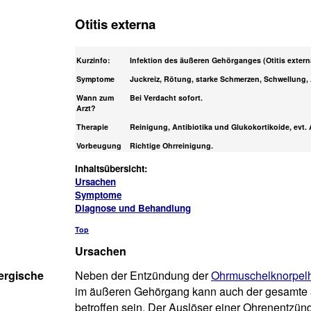
Otitis externa
Kurzinfo:
Infektion des äußeren Gehörganges (Otitis extern
Symptome
Juckreiz, Rötung, starke Schmerzen, Schwellung
Wann zum
Bei Verdacht sofort.
Arzt?
Therapie
Reinigung, Antibiotika und Glukokortikoide, evt. 
Vorbeugung
Richtige Ohrreinigung.
Inhaltsübersicht:
Ursachen
Symptome
Diagnose und Behandlung
Top
Ursachen
lergische
Neben der Entzündung der
Ohrmuschelknorpel
im äußeren Gehörgang kann auch der gesamte ä
betroffen sein. Der Auslöser einer Ohrenentzünd