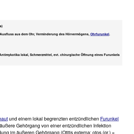
a)
, Ausfluss aus dem Ohr, Verminderung des Hörvermögens,
Ohrfurunkel
.
Antimykotika lokal, Schmerzmittel, evt. chirurgische Öffnung eines Furunkels
haut
und einem lokal begrenzten entzündlichen
Furunkel
ußere Gehörgang von einer entzündlichen Infektion
ung im äußeren Gehörgang (Otitis externa: otos (gr.) =