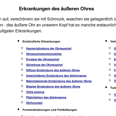
Erkrankungen des äußeren Ohres
en auf, verschönern sie mit Schmuck, waschen sie gelegentlich
en - das äußere Ohr an unserem Kopf hat so manche erstaunlic
ufigsten Erkrankungen.
Entzündliche Erkrankungen
Ver
Hautentzündung der Ohrmuschel
O
Ohrmuschelperichondritis
O
Erysipel der Ohrmuschel
E
Gürtelrose der Ohrmuschel
V
Diffuse Entzündung des äußeren Ohres
F
Umschriebene Entzündung des Gehörgangs
O
T
Nekrotisierende Entzündung des äußeren Ohres
Blasige Entzündung des äußeren Ohres
Tum
Otitis externa
T
Pilzinfektion des Gehörgangs
T
Ohrfurunkel
Formveränderungen und Fehlbildungen