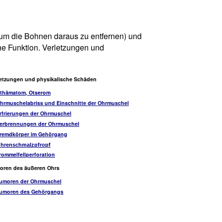
 (um die Bohnen daraus zu entfernen) und
he Funktion. Verletzungen und
letzungen und physikalische Schäden
thämatom, Otserom
hrmuschelabriss und Einschnitte der Ohrmuschel
rfrierungen der Ohrmuschel
erbrennungen der Ohrmuschel
remdkörper im Gehörgang
hrenschmalzpfropf
rommelfellperforation
oren des äußeren Ohrs
umoren der Ohrmuschel
umoren des Gehörgangs