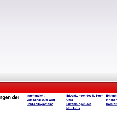
ngen der
Innenansicht
Erkrankungen des äußeren
Erkrank
Vom Schall zum Wort
Ohrs
Innenoh
HNO-Leitsymptome
Erkrankungen des
Hörstör
Mittelohrs