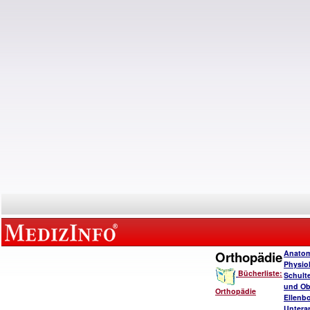
Orthopädie
Anatom
Physio
Bücherliste:
Schulte
und Ob
Orthopädie
Ellenb
Untera