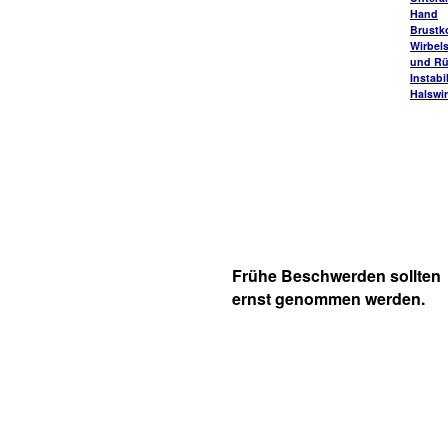
Hand
Brustk
Wirbel
und R
Instabi
Halswi
Frühe Beschwerden sollten
ernst genommen werden.