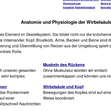
Hexenschuss
Spina bi
Instabile Halswirbelsäule
Spinalk
Anatomie und Physiologie der Wirbelsäul
ale Element im Skelettsystem. Sie bildet nicht nur die knöcherne
ts miteinander. Kopf, Brustkorb, Arme, Becken und Beine sind di
uerung und Übermittlung von Reizen aus der Umgebung spielt d
ntrale Rolle.
Muskeln des Rückens
sch unseren gesamten
Ohne Muskulatur würden wir einfach
b sehr komplex.
zusammenkappen und könnten uns ni
rven
Wirbelsäule und Kopf
r das Rückenmark
Bewegungen des Kopfes sind auf ein
uf einer
Weise koordiniert.
litzschnell Nachrichten