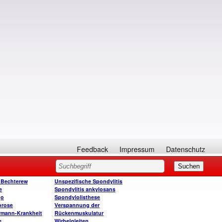
Feedback
Impressum
Datenschutz
 Bechterew
Unspezifische Spondylitis
e
Spondylitis ankylosans
go
Spondylolisthese
orose
Verspannung der
rmann-Krankheit
Rückenmuskulatur
e
Wirbelgleiten