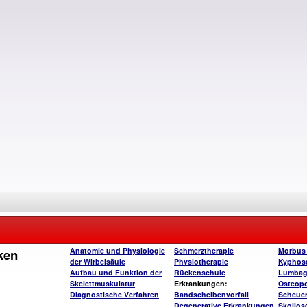
ken
Anatomie und Physiologie
Schmerztherapie
Morbus
der Wirbelsäule
Physiotherapie
Kyphos
Aufbau und Funktion der
Rückenschule
Lumba
Skelettmuskulatur
Erkrankungen:
Osteop
Diagnostische Verfahren
Bandscheibenvorfall
Scheue
Degenerative Erkrankungen
Skolios