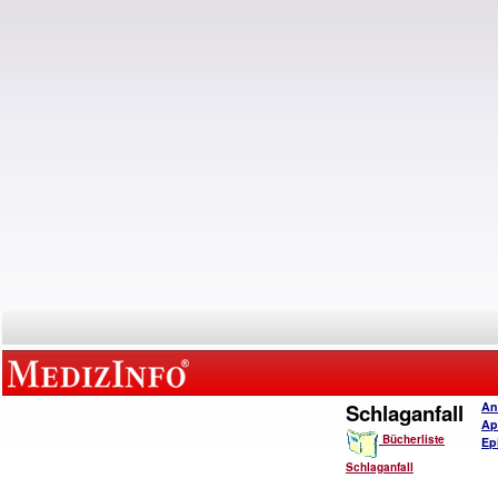
Schlaganfall
An
Ap
Bücherliste
Ep
Schlaganfall