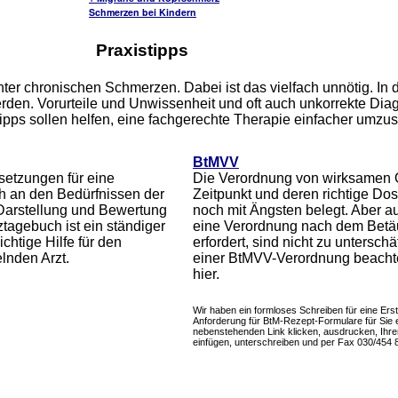
Schmerzen bei Kindern
Praxistipps
ter chronischen Schmerzen. Dabei ist das vielfach unnötig. In
erden. Vorurteile und Unwissenheit und oft auch unkorrekte Dia
ipps sollen helfen, eine fachgerechte Therapie einfacher umzus
BtMVV
setzungen für eine
Die Verordnung von wirksamen 
ch an den Bedürfnissen der
Zeitpunkt und deren richtige Dosi
ie Darstellung und Bewertung
noch mit Ängsten belegt. Aber 
agebuch ist ein ständiger
eine Verordnung nach dem Betä
chtige Hilfe für den
erfordert, sind nicht zu untersch
lnden Arzt.
einer BtMVV-Verordnung beacht
hier.
Wir haben ein formloses Schreiben für eine Ers
Anforderung für BtM-Rezept-Formulare für Sie er
nebenstehenden Link klicken, ausdrucken, Ihr
einfügen, unterschreiben und per Fax 030/454 