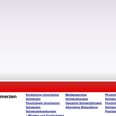
hmerzen
Entstehung chronischer
Medikamentöse
Physiot
Schmerzen
Schmerztherapie
Schmerz
Psychologie chronischer
Operative Schmerztherapie
Psychol
Schmerzen
Alternative Behandlung
Schmerz
Schmerzerkrankungen
Praxist
+ Migräne und Kopfschmerz