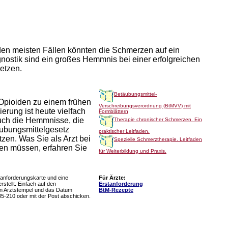
 den meisten Fällen könnten die Schmerzen auf ein
gnostik sind ein großes Hemmnis bei einer erfolgreichen
etzen.
Betäubungsmittel-
Opioiden zu einem frühen
Verschreibungsverordnung (BtMVV) mit
erung ist heute vielfach
Formblättern
auch die Hemmnisse, die
Therapie chronischer Schmerzen. Ein
ubungsmittelgesetz
praktischer Leitfaden.
ätzen. Was Sie als Arzt bei
Spezielle Schmerztherapie. Leitfaden
en müssen, erfahren Sie
für Weiterbildung und Praxis.
tanforderungskarte und eine
Für Ärzte:
stellt. Einfach auf den
Erstanforderung
en Arztstempel und das Datum
BtM-Rezepte
85-210 oder mit der Post abschicken.