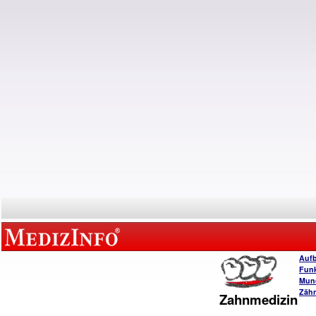
Auf
Funk
Mun
Zäh
Zahnmedizin