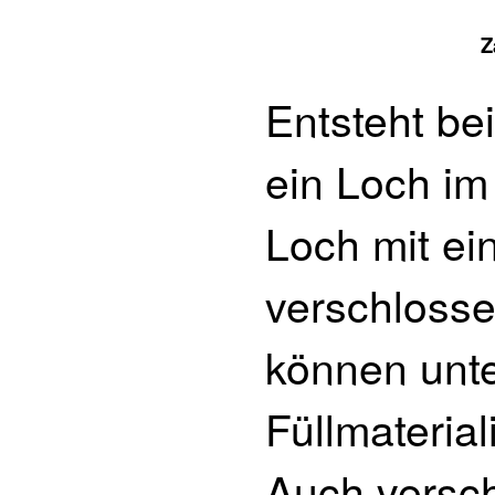
Z
Entsteht bei
ein Loch im
Loch mit ei
verschloss
können unte
Füllmateria
Auch versc