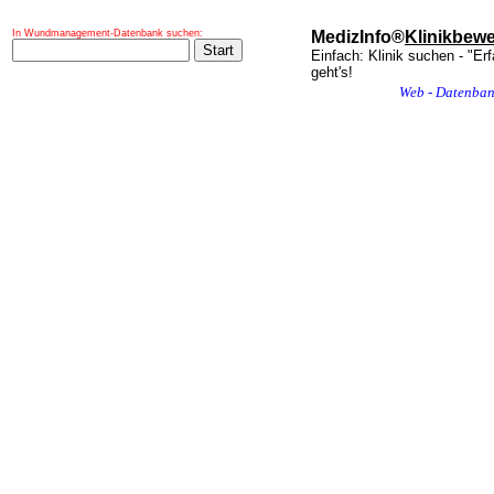
In Wundmanagement-Datenbank suchen:
MedizInfo®
Klinikbew
Einfach: Klinik suchen - "Er
geht's!
Web - Datenba