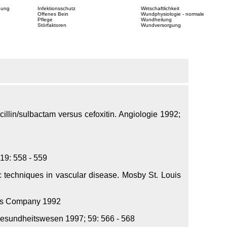
dung
Infektionsschutz
Wirtschaftlichkeit
Offenes Bein
Wundphysiologie - normale
Pflege
Wundheilung
Störfaktoren
Wundversorgung
cillin/sulbactam versus cefoxitin. Angiologie 1992;
19: 558 - 559
 techniques in vascular disease. Mosby St. Louis
ers Company 1992
esundheitswesen 1997; 59: 566 - 568