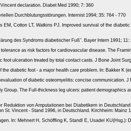
 Vincent declaration. Diabet Med 1990; 7: 360
iellen Durchblutungsstörungen. Internist 1994; 35: 764 - 770
 Cotton LT, Watkins PJ. Improved survival of the diabetic foo
ärung des Syndroms diabetischer Fuß". Bayer Intern 1991; 11: 
lerance as risk factors for cardiovascular disease. The Frami
oot ulceration treated by total contact casts. J Bone Joint Surg
he diabetic foot - a major health care problem. In: Bakker K (e
evaluation of diabetic osteomyelitis: concise communication. J
y Group. The Full-thickness leg ulcers: patient demographics an
der Reduktion von Amputationen bei Diabetikern in Deutschla
on St. Vincent - Stand 1996, in Deutschland. Kirchheim: Mainz 1
n. In: Mehnert H, Schöffling K, Standl E, Usadel KU(Hsg.): Dia