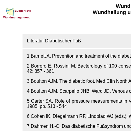
Wund
Bücherliste
Wundheilung u
Wundmanagement
Literatur Diabetischer Fuß
1
Barnett A. Prevention and treatment of the diabetic
2
Borrero E, Rossini M. Bacterology of 100 consecut
42: 357 - 361
3
Boulton AJM. The diabetic foot. Med Clin North 
4
Boulton AJM, Scarpello JHB, Ward JD. Venous oxy
5
Carter SA. Role of pressure measurements in va
1985; pp. 513 - 544
6
Cohen IK, Diegelmann RF, Lindblad WJ (eds.). 
7
Dahmen H.-C. Das diabetische Fußsyndrom und s