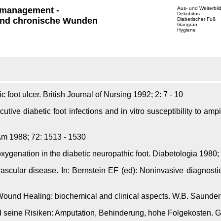
management -
Aus- und Weiterbil
Dekubitus
nd chronische Wunden
Diabetischer Fuß
Gangrän
Hygiene
 foot ulcer. British Journal of Nursing 1992; 2: 7 - 10
ive diabetic foot infections and in vitro susceptibility to ampi
Am 1988; 72: 1513 - 1530
genation in the diabetic neuropathic foot. Diabetologia 1980; 
scular disease. In: Bernstein EF (ed): Noninvasive diagnostic
Wound Healing: biochemical and clinical aspects. W.B. Saund
eine Risiken: Amputation, Behinderung, hohe Folgekosten. G