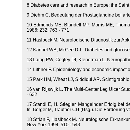
8
Diabetes care and research in Europe: the Saint
9
Diehm C. Bedeutung der Prostaglandine bei arter
10
Edmonds ME, Blundell MP, Morris ME, Thomas EM,
1986; 232: 763 - 771
11
Haslbeck M. Neurologische Diagnostik zur Abkl
12
Kannel WB, McGee D-L. Diabetes and glucose to
13
Laing PW, Cogley DI, Klenerman L. Neuropathic f
14
Lithner F. Epidemiology and economic impact of t
15
Park HM, Wheat LJ, Siddiqui AR. Scintigraphic 
16
van Rijswijk L. The Multi-Center Leg Ulcer Stud
- 632
17
Standl E, H. Stiegler. Mangelnder Erfolg bei 
In: Berger M, Trautner CH (Hsg.). Die Forderung v
18
Strian F, Haslbeck M. Neurologische Erkrankunge
New York 1994: 510 - 543