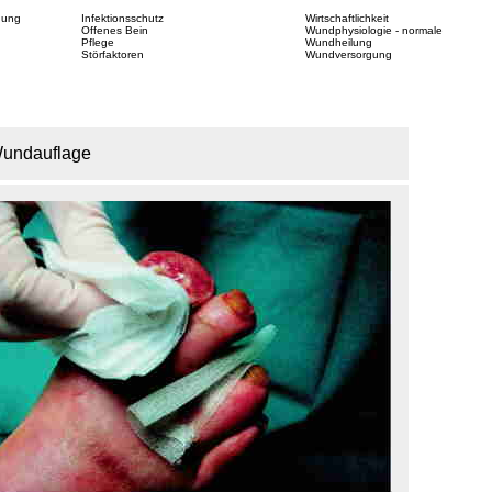
dung
Infektionsschutz
Wirtschaftlichkeit
Offenes Bein
Wundphysiologie - normale
Pflege
Wundheilung
Störfaktoren
Wundversorgung
Wundauflage