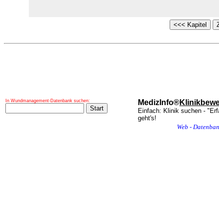
In Wundmanagement-Datenbank suchen:
MedizInfo®
Klinikbew
Einfach: Klinik suchen - "Er
geht's!
Web - Datenba