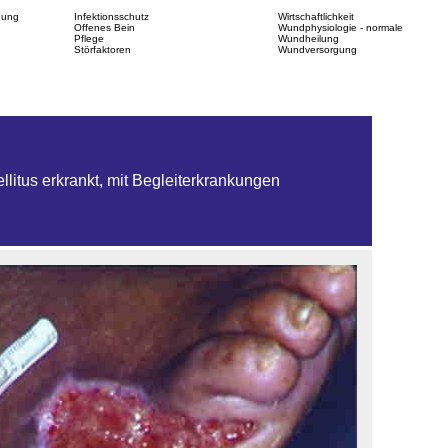
dung
Infektionsschutz
Wirtschaftlichkeit
Offenes Bein
Wundphysiologie - normale
Pflege
Wundheilung
Störfaktoren
Wundversorgung
litus erkrankt, mit Begleiterkrankungen