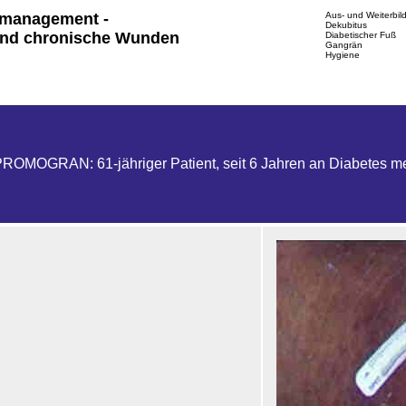
management -
Aus- und Weiterbil
Dekubitus
nd chronische Wunden
Diabetischer Fuß
Gangrän
Hygiene
PROMOGRAN: 61-jähriger Patient, seit 6 Jahren an Diabetes mel