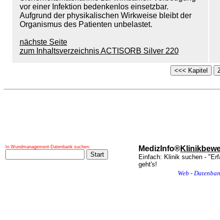
vor einer Infektion bedenkenlos einsetzbar.
Aufgrund der physikalischen Wirkweise bleibt der
Organismus des Patienten unbelastet.
nächste Seite
zum Inhaltsverzeichnis ACTISORB Silver 220
In Wundmanagement-Datenbank suchen:
MedizInfo®
Klinikbew
Einfach: Klinik suchen - "Er
geht's!
Web - Datenba