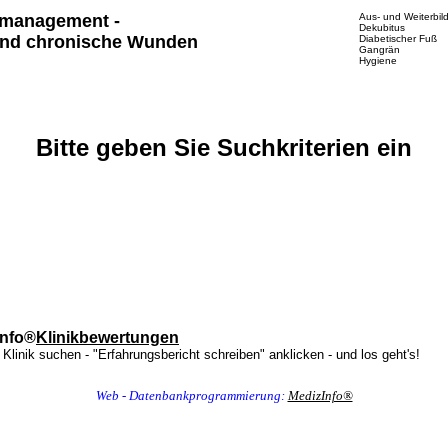
management -
Aus- und Weiterbil
Dekubitus
nd chronische Wunden
Diabetischer Fuß
Gangrän
Hygiene
Bitte geben Sie Suchkriterien ein
Info®
Klinikbewertungen
 Klinik suchen - "Erfahrungsbericht schreiben" anklicken - und los geht's!
Web - Datenbankprogrammierung:
MedizInfo®