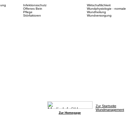
dung
Infektionsschutz
Wirtschaftlichkeit
Offenes Bein
Wundphysiologie - normale
Pflege
Wundheilung
Störfaktoren
Wundversorgung
Zur Startseite
Wundmanagement
Zur Homepage