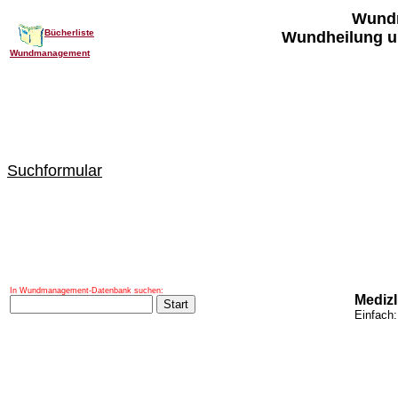
Wund
Bücherliste
Wundheilung u
Wundmanagement
Suchformular
In Wundmanagement-Datenbank suchen:
Mediz
Einfach: