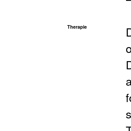
Therapie
D
a
f
s