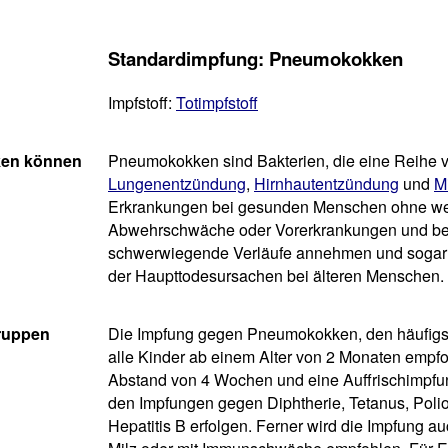
Standardimpfung: Pneumokokken
Impfstoff:
Totimpfstoff
ken können
Pneumokokken sind Bakterien, die eine Reihe 
Lungenentzündung
,
Hirnhautentzündung
und
M
Erkrankungen bei gesunden Menschen ohne wei
Abwehrschwäche oder Vorerkrankungen und be
schwerwiegende Verläufe annehmen und sogar 
der Haupttodesursachen bei älteren Menschen.
gruppen
Die Impfung gegen Pneumokokken, den häufigst
alle Kinder ab einem Alter von 2 Monaten empf
Abstand von 4 Wochen und eine Auffrischimpfun
den Impfungen gegen Diphtherie, Tetanus, Poli
Hepatitis B erfolgen. Ferner wird die Impfung