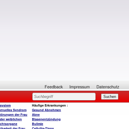
Feedback
Impressum
Datenschutz
system
Häufige Erkrankungen
:
truelles Syndrom
Gesund A
bnehmen
törungen der Frau
Akne
der weiblichen
Blasenentzündung
chtsorgane
Bulimie
tbarkeit der Frau
Cellulite-Tipps