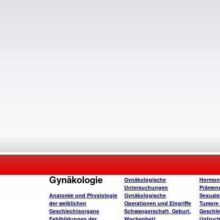
Gynäkologie
Gynäkologische
Hormon
Untersuchungen
Prämens
Anatomie und Physiologie
Gynäkologische
Sexuals
der weiblichen
Operationen und Eingriffe
Tumore 
Geschlechtsorgane
Schwangerschaft, Geburt,
Geschle
Fehlbildungen der
Wochenbett
Unfruch