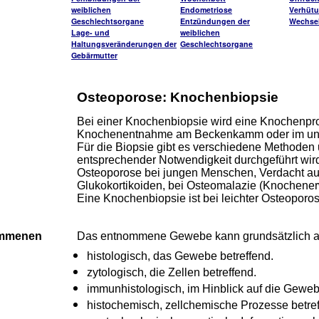
weiblichen
Endometriose
Verhüt
Geschlechtsorgane
Entzündungen der
Wechsel
Lage- und
weiblichen
Haltungsveränderungen der
Geschlechtsorgane
Gebärmutter
Osteoporose: Knochenbiopsie
Bei einer Knochenbiopsie wird eine Knochenpr
Knochenentnahme am Beckenkamm oder im unte
Für die Biopsie gibt es verschiedene Methoden 
entsprechender Notwendigkeit durchgeführt wir
Osteoporose bei jungen Menschen, Verdacht auf 
Glukokortikoiden, bei Osteomalazie (Knochene
Eine Knochenbiopsie ist bei leichter Osteoporose
ommenen
Das entnommene Gewebe kann grundsätzlich au
histologisch, das Gewebe betreffend.
zytologisch, die Zellen betreffend.
immunhistologisch, im Hinblick auf die Gewe
histochemisch, zellchemische Prozesse betref