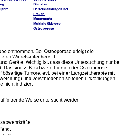
ung
Diabetes
jahre
Herzerkrankungen bei
Frauen
Magersucht
Multiple Sklerose
Osteoporose
obe entnommen. Bei Osteoporose erfolgt die
ren Wirbelsäulenbereich.
und Geräte. Wichtig ist, dass diese Untersuchung nur bei
d. Das sind z. B. schwere Formen der Osteoporose,
bösartige Tumore, evt. bei einer Langzeittherapie mit
rweichung) und verschiedenen seltenen Erkrankungen.
 nicht indiziert.
f folgende Weise untersucht werden:
bsabwehrkräfte.
fend.