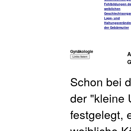
Fehlbildungen de
weiblichen
Geschlechtsorga
Lage- und
Haltungsverände
der Gebärmutter
Gynäkologie
A
G
Schon bei d
der "kleine
festgelegt, 
weibliche K