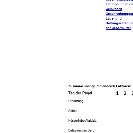
Fehlbildungen de
weiblichen
Geschlechtsorga
Lage- und
Haltungsverände
der Gebärmutter
Zusammenhänge mit anderen Faktoren:
Tag der Regel
1
2
Ernährung
Schlaf
Körperliche Aktivität
Belastung im Beruf