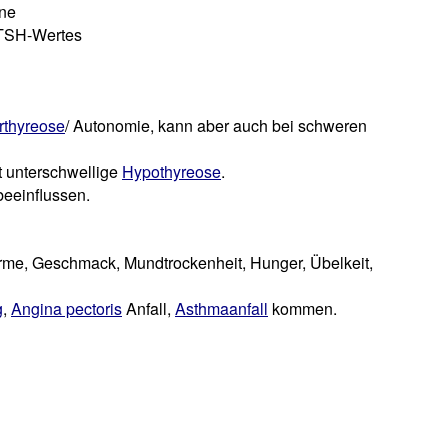
ene
TSH-Wertes
rthyreose
/ Autonomie, kann aber auch bei schweren
t unterschwellige
Hypothyreose
.
eeinflussen.
me, Geschmack, Mundtrockenheit, Hunger, Übelkeit,
g
,
Angina pectoris
Anfall,
Asthmaanfall
kommen.