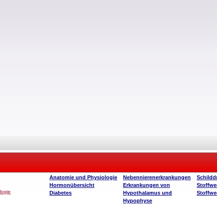
Anatomie und Physiologie
Nebennierenerkrankungen
Schildd
Hormonübersicht
Erkrankungen von
Stoffwe
logie
Diabetes
Hypothalamus und
Stoffwe
Hypophyse