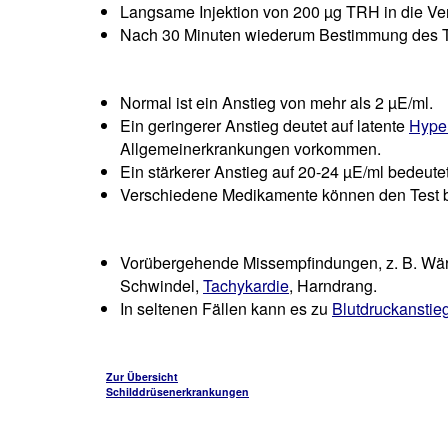
Langsame Injektion von 200 µg TRH in die V
Nach 30 Minuten wiederum Bestimmung des 
Normal ist ein Anstieg von mehr als 2 µE/ml.
Ein geringerer Anstieg deutet auf latente
Hype
Allgemeinerkrankungen vorkommen.
Ein stärkerer Anstieg auf 20-24 µE/ml bedeute
Verschiedene Medikamente können den Test b
Vorübergehende Missempfindungen, z. B. Wär
Schwindel,
Tachykardie
, Harndrang.
In seltenen Fällen kann es zu
Blutdruckanstie
Zur Übersicht
Schilddrüsenerkrankungen