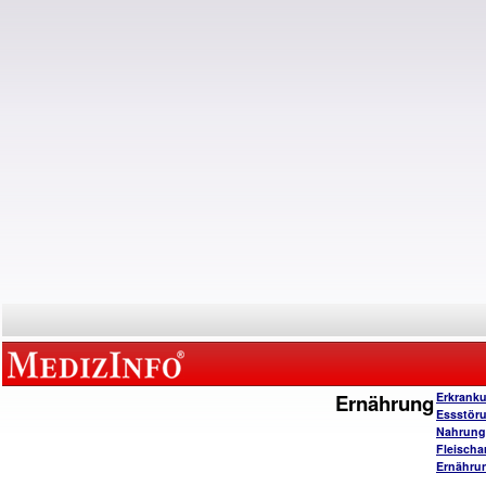
Ernährung
Erkrank
Essstör
Nahrungs
Fleischa
Ernähru