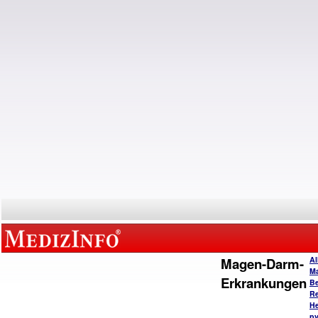
Magen-Darm-
Al
M
Erkrankungen
B
Re
He
py