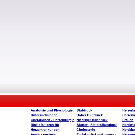
Anatomie und Physiologie
Blutdruck
Herzerk
Untersuchungen
Hoher Blutdruck
Herzerk
Operatione
n - Herzchirurgie
Niedriger Blutdruck
Frauen
Risikofaktoren für
Blutfett, Fettstoffwechsel,
Herzinfa
Herzerkrankungen
Cholesterin
Herzkla
Angina pectoris
Endokarderkrankungen -
Herzmu