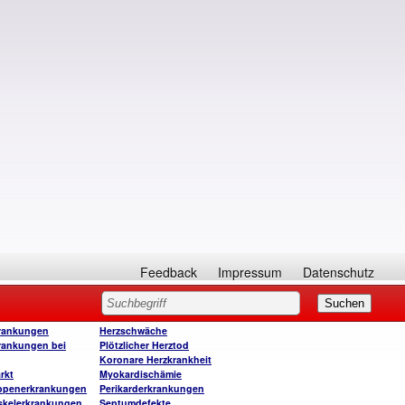
Feedback
Impressum
Datenschutz
rankungen
Herzschwäche
rankungen bei
Plötzlicher Herztod
Koronare Herzkrankheit
rkt
Myokardischämie
ppenerkrankungen
Perikarderkrankungen
skelerkrankungen
Septumdefekte