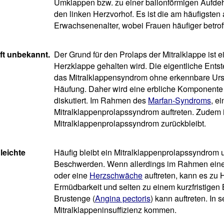
Umklappen bzw. zu einer ballonförmigen Aufdehn
den linken Herzvorhof. Es ist die am häufigste
Erwachsenenalter, wobei Frauen häufiger betrof
oft unbekannt.
Der Grund für den Prolaps der Mitralklappe is
Herzklappe gehalten wird. Die eigentliche Entst
das Mitralklappensyndrom ohne erkennbare Ursa
Häufung. Daher wird eine erbliche Komponente
diskutiert. Im Rahmen des
Marfan-Syndroms
, e
Mitralklappenprolapssyndrom auftreten. Zudem 
Mitralklappenprolapssyndrom zurückbleibt.
leichte
Häufig bleibt ein Mitralklappenprolapssyndrom 
Beschwerden. Wenn allerdings im Rahmen eine
oder eine
Herzschwäche
auftreten, kann es zu 
Ermüdbarkeit und selten zu einem kurzfristige
Brustenge (
Angina pectoris
) kann auftreten. In
Mitralklappeninsuffizienz kommen.