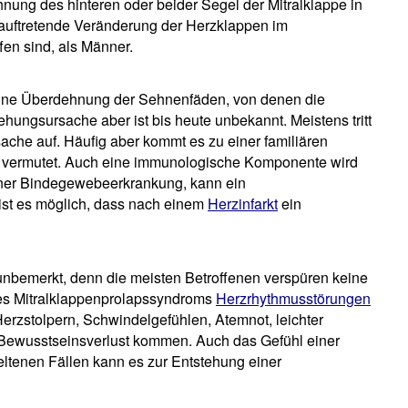
ung des hinteren oder beider Segel der Mitralklappe in
n auftretende Veränderung der Herzklappen im
fen sind, als Männer.
t eine Überdehnung der Sehnenfäden, von denen die
ehungsursache aber ist bis heute unbekannt. Meistens tritt
che auf. Häufig aber kommt es zu einer familiären
 vermutet. Auch eine immunologische Komponente wird
iner Bindegewebeerkrankung, kann ein
ist es möglich, dass nach einem
Herzinfarkt
ein
unbemerkt, denn die meisten Betroffenen verspüren keine
s Mitralklappenprolapssyndroms
Herzrhythmusstörungen
Herzstolpern, Schwindelgefühlen, Atemnot, leichter
n Bewusstseinsverlust kommen. Auch das Gefühl einer
 seltenen Fällen kann es zur Entstehung einer