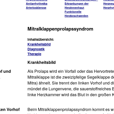
Antiarrhythmika
Erkrankungen der
Herzneu
Arteriosklerose
Herzinnenhaut
Herzrh
Funktionelle
Herzbeschwerden
Mitralklappenprolapssyndrom
Inhaltsübersicht:
Krankheitsbild
Diagnostik
Therapie
Krankheitsbild
of und
Als Prolaps wird ein Vorfall oder das Hervortr
.
Mitralklappe ist die zweizipfelige Segelklappe d
Mitra) ähnelt. Sie trennt den linken Vorhof und
mündet die Lungenvene, die sauerstoffreiches B
linke Herzkammer wird das Blut in den großen K
ken Vorhof
Beim Mitralklappenprolapssyndrom kommt es w