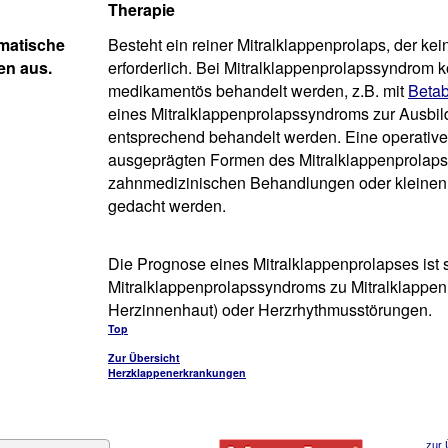
Therapie
omatische
Besteht ein reiner Mitralklappenprolaps, der ke
en aus.
erforderlich. Bei Mitralklappenprolapssyndro
medikamentös behandelt werden, z.B. mit
Betab
eines Mitralklappenprolapssyndroms zur Ausbild
entsprechend behandelt werden. Eine operativer 
ausgeprägten Formen des Mitralklappenprolapssy
zahnmedizinischen Behandlungen oder kleinen 
gedacht werden.
Die Prognose eines Mitralklappenprolapses ist 
Mitralklappenprolapssyndroms zu Mitralklappeni
Herzinnenhaut) oder Herzrhythmusstörungen.
Top
Zur Übersicht
Herzklappenerkrankungen
zur 