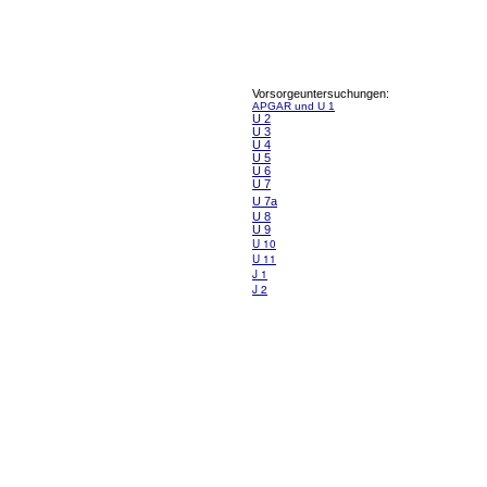
Vorsorgeuntersuchungen:
APGAR und U 1
U 2
U 3
U 4
U 5
U 6
U 7
U 7a
U 8
U 9
U 10
U 11
J 1
J 2