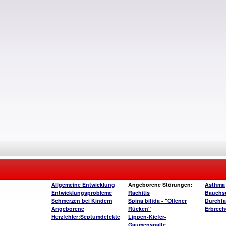
Allgemeine Entwicklung
Angeborene Störungen:
Asthma
Entwicklungsprobleme
Rachitis
Bauchs
Schmerzen bei Kindern
Spina bifida - "Offener
Durchfa
Angeborene
Rücken"
Erbrech
Herzfehler:Septumdefekte
Lippen-Kiefer-
Gaumenspalte