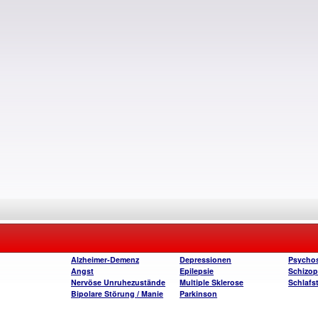
Alzheimer-Demenz
Depressionen
Psycho
Angst
Epilepsie
Schizop
Nervöse Unruhezustände
Multiple Sklerose
Schlafs
Bipolare Störung / Manie
Parkinson