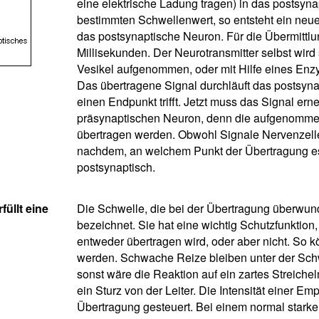
eine elektrische Ladung tragen) in das postsyna
bestimmten Schwellenwert, so entsteht ein neues
das postsynaptische Neuron. Für die Übermittlun
Millisekunden. Der Neurotransmitter selbst wird 
Vesikel aufgenommen, oder mit Hilfe eines En
Das übertragene Signal durchläuft das postsyn
einen Endpunkt trifft. Jetzt muss das Signal e
präsynaptischen Neuron, denn die aufgenommen
übertragen werden. Obwohl Signale Nervenzellen
nachdem, an welchem Punkt der Übertragung es 
postsynaptisch.
üllt eine
Die Schwelle, die bei der Übertragung überwun
bezeichnet. Sie hat eine wichtig Schutzfunktion,
entweder übertragen wird, oder aber nicht. So
werden. Schwache Reize bleiben unter der Schw
sonst wäre die Reaktion auf ein zartes Streiche
ein Sturz von der Leiter. Die Intensität einer E
Übertragung gesteuert. Bei einem normal starken