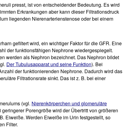
eruli presst, ist von entscheidender Bedeutung. Es wird
stimmten Erkrankungen aber kann dieser Filtrationsdruck
rulum liegenden Nierenarterienstenose oder bei einem
harn gefiltert wird, ein wichtiger Faktor für die GFR. Eine
ahl der funktionsfähigen Nephrone wiedergespiegelt.
n werden als Nephron bezeichnet. Das Nephron bildet
vgl.
Der Tubulusapparat und seine Funktion
). Bei
Anzahl der funktionierenden Nephrone. Dadurch wird das
uläre Filtrationsrate sinkt. Das ist z. B. bei einer
omerulums (vgl.
Nierenkörperchen und glomeruläre
ei geringerer Porengröße wird der Übertritt von größeren
B. Eiweiße. Werden Eiweiße im Urin festgestellt, so
n Filter.