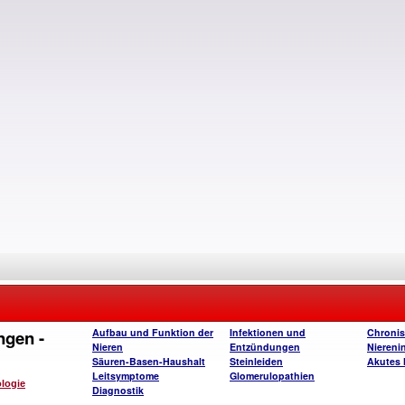
ngen -
Aufbau und Funktion der
Infektionen und
Chroni
Nieren
Entzündungen
Nierenin
Säuren-Basen-Haushalt
Steinleiden
Akutes 
Leitsymptome
Glomerulopathien
ologie
Diagnostik