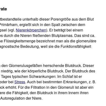
rate
utbestandteile unterhalb dieser Porengröße aus dem Blut
Primärharn, ergießt sich in den Spalt zwischen dem
sel (vgl.
Nierenkörperchen
). Er beträgt bei einem
 durch die Nieren fließenden Blutplasmas. Das sind ca.
ese Flüssigkeitsmenge bezeichnet man als die glomeruläre
iagnostische Bedeutung, weil sie die Funktionsfähigkeit
r in den Glomerulusgefäßen herrschende Blutdruck. Dieser
niedrig, wie der körperliche Blutdruck. Der Blutdruck des
s Tages typischen Schwankungen: Im Schlaf ist er
 oder bei
Stress
. Auch bei bestimmten Erkrankungen, z. B.
uck erhöht. Für die Filtration in den Glomeruli ist aber ein
ere die Fähigkeit, den Blutdruck in ihrem Innern ihren
utoregulation der Niere.