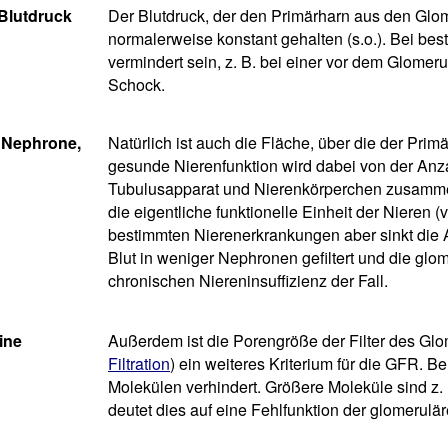
Blutdruck
Der Blutdruck, der den Primärharn aus den Glom
normalerweise konstant gehalten (s.o.). Bei be
vermindert sein, z. B. bei einer vor dem Glome
Schock.
n Nephrone,
Natürlich ist auch die Fläche, über die der Primär
gesunde Nierenfunktion wird dabei von der Anz
Tubulusapparat und Nierenkörperchen zusamme
die eigentliche funktionelle Einheit der Nieren (
bestimmten Nierenerkrankungen aber sinkt die 
Blut in weniger Nephronen gefiltert und die glomer
chronischen Niereninsuffizienz der Fall.
ine
Außerdem ist die Porengröße der Filter des Gl
Filtration
) ein weiteres Kriterium für die GFR. B
Molekülen verhindert. Größere Moleküle sind z. 
deutet dies auf eine Fehlfunktion der glomeruläre