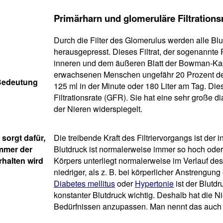
Primärharn und glomeruläre Filtrations
Durch die Filter des Glomerulus werden alle Bl
herausgepresst. Dieses Filtrat, der sogenannte 
inneren und dem äußeren Blatt der Bowman-Kap
erwachsenen Menschen ungefähr 20 Prozent des
 Bedeutung
125 ml in der Minute oder 180 Liter am Tag. Di
Filtrationsrate (GFR). Sie hat eine sehr große d
der Nieren widerspiegelt.
 sorgt dafür,
Die treibende Kraft des Filtriervorgangs ist de
mmer der
Blutdruck ist normalerweise immer so hoch oder 
rhalten wird
Körpers unterliegt normalerweise im Verlauf de
niedriger, als z. B. bei körperlicher Anstrengung
Diabetes mellitus
oder
Hypertonie
ist der Blutdr
konstanter Blutdruck wichtig. Deshalb hat die Ni
Bedürfnissen anzupassen. Man nennt das auch A