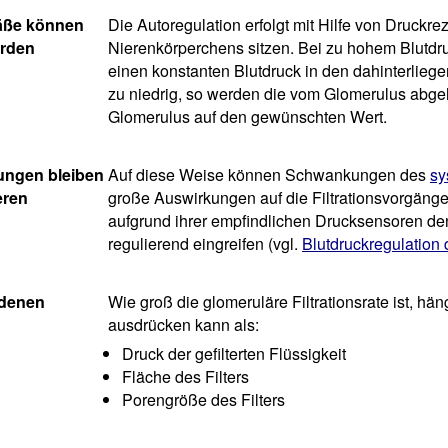
fäße können
Die Autoregulation erfolgt mit Hilfe von Druckr
erden
Nierenkörperchens sitzen. Bei zu hohem Blutdru
einen konstanten Blutdruck in den dahinterlieg
zu niedrig, so werden die vom Glomerulus abge
Glomerulus auf den gewünschten Wert.
ungen bleiben
Auf diese Weise können Schwankungen des
sy
eren
große Auswirkungen auf die Filtrationsvorgänge
aufgrund ihrer empfindlichen Drucksensoren d
regulierend eingreifen (vgl.
Blutdruckregulation 
edenen
Wie groß die glomeruläre Filtrationsrate ist, h
ausdrücken kann als:
Druck der gefilterten Flüssigkeit
Fläche des Filters
Porengröße des Filters