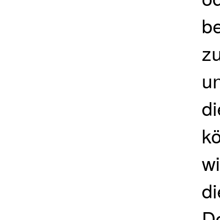
be
z
u
d
k
wi
d
D