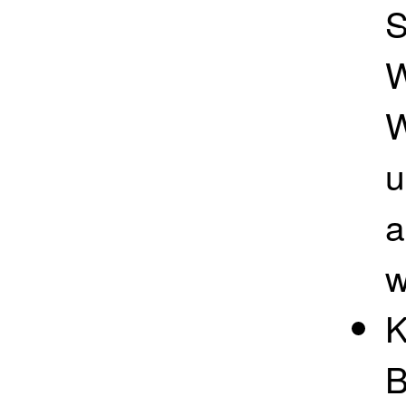
S
W
W
u
a
w
K
B