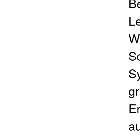
Be
L
W
S
Sy
g
E
au