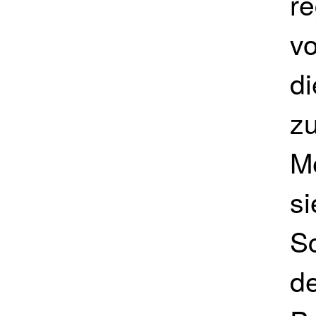
r
v
d
zu
M
si
S
d