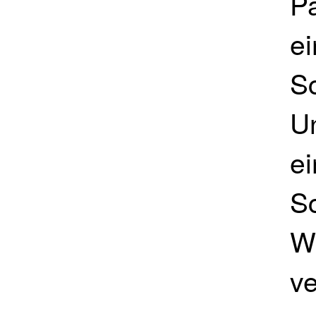
Pa
e
Sc
Un
e
S
We
v