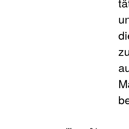
t
un
d
z
au
M
be