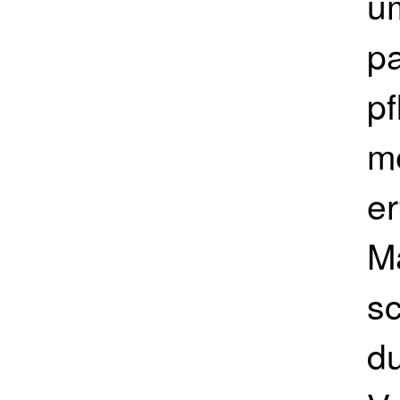
u
pa
pf
me
er
M
s
du