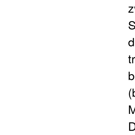
z
S
d
t
b
(
M
D