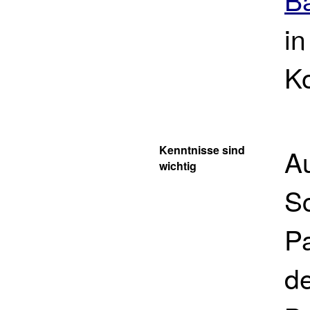
in
K
Kenntnisse sind
Au
wichtig
S
Pa
de