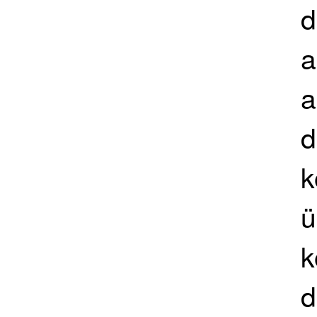
d
a
a
d
k
ü
k
d