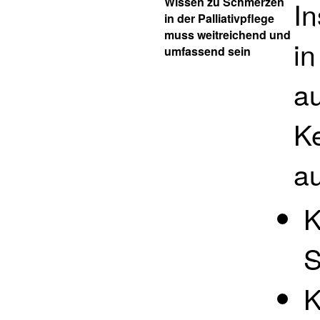
Wissen zu Schmerzen
In
in der Palliativpflege
muss weitreichend und
in
umfassend sein
a
K
a
K
S
K