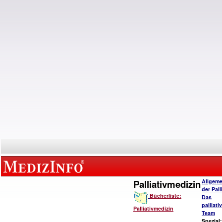
Palliativmedizin
Allgeme
der Pall
Bücherliste:
Das
palliat
Palliativmedizin
Team
Spezial: