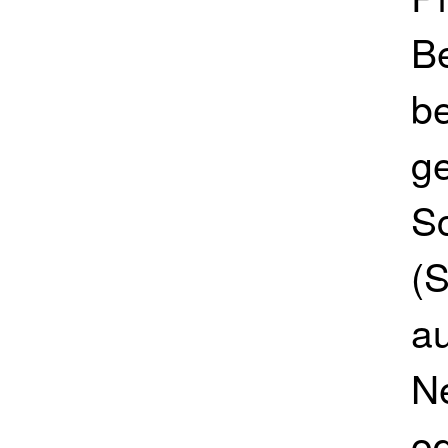
B
be
g
S
(
au
N
od