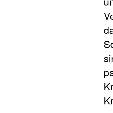
u
V
da
S
si
pa
K
Kr