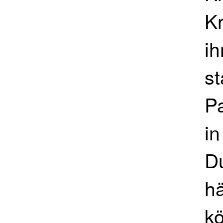
K
ih
st
Pa
in
D
h
kö