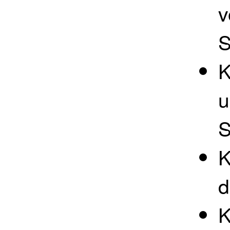
v
S
K
u
S
K
d
K