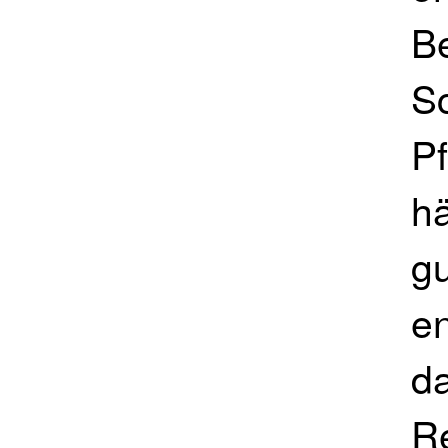
B
S
Pf
hä
gu
en
d
Re