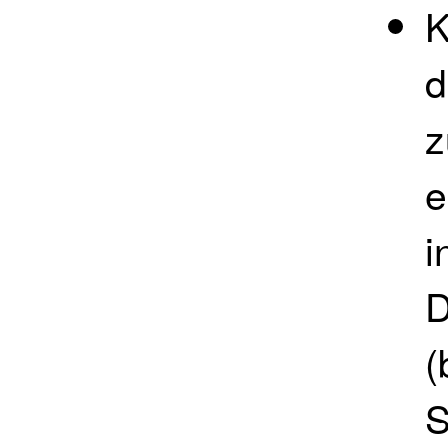
K
d
z
e
i
D
(
S