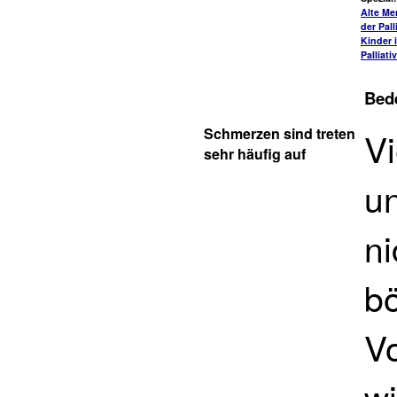
Alte Me
der Pall
Kinder 
Palliati
Bede
Schmerzen sind treten
Vi
sehr häufig auf
un
ni
b
Vo
w