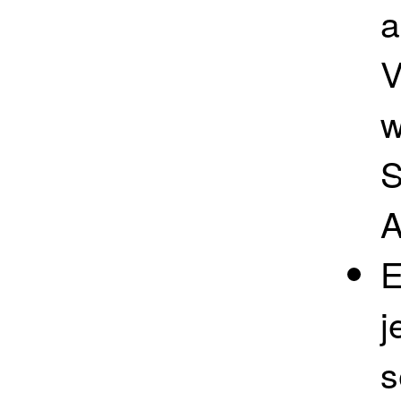
a
V
w
S
A
E
j
s