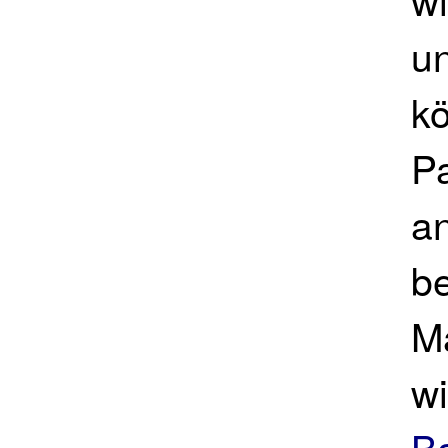
un
k
Pa
a
be
M
w
B