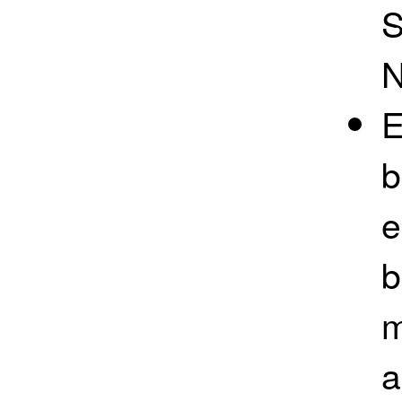
S
N
E
b
e
b
m
a