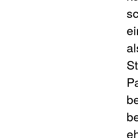
s
ei
al
St
Pa
be
be
eh