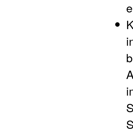
e
K
i
b
A
i
S
S