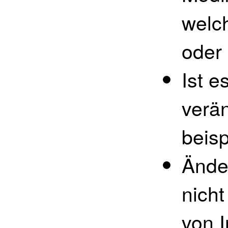
welc
oder 
Ist 
verä
beisp
Ände
nicht
von I