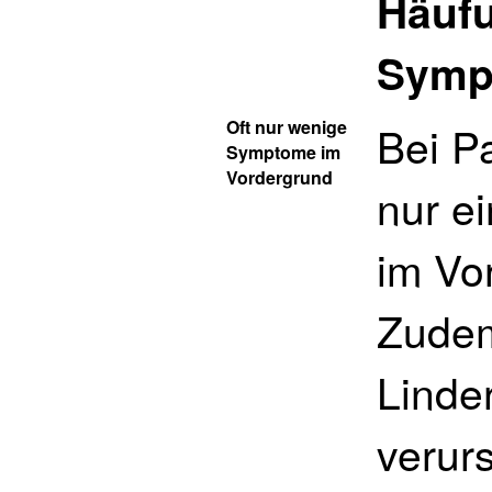
Häuf
Symp
Oft nur wenige
Bei Pa
Symptome im
Vordergrund
nur e
im Vo
Zudem
Linde
verur