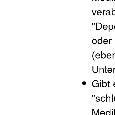
verab
"Depo
oder 
(eben
Unte
Gibt 
"schl
Medi