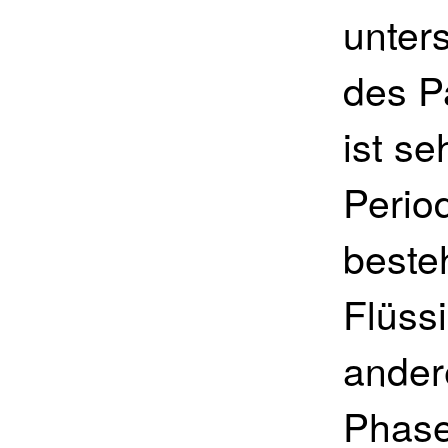
unter
des Pa
ist se
Period
beste
Flüssi
ander
Phase