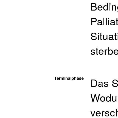
Bedin
Pallia
Situa
sterb
Terminalphase
Das S
Wodur
versc