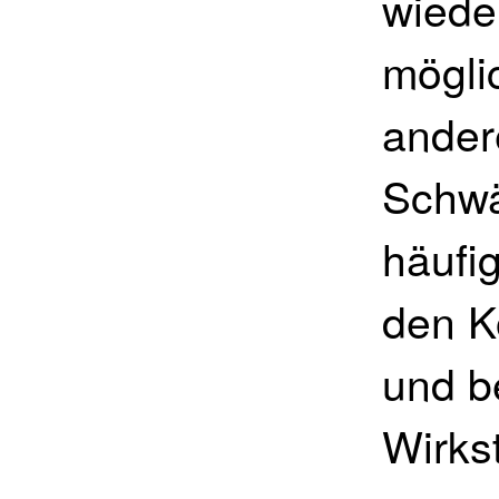
wiede
mögli
ander
Schwä
häufi
den K
und b
Wirks