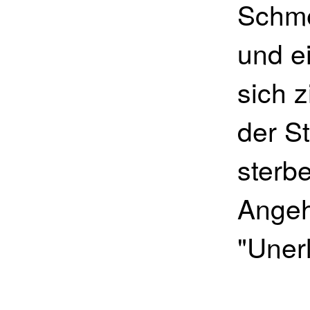
Schme
und e
sich 
der S
sterb
Angeh
"Uner