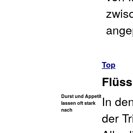
zwis
ange
Top
Flüss
Durst und Appetit
In de
lassen oft stark
nach
der T