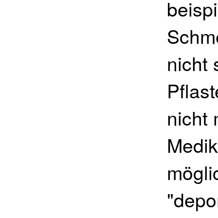
beisp
Schme
nicht
Pflast
nicht 
Medik
mögli
"depon