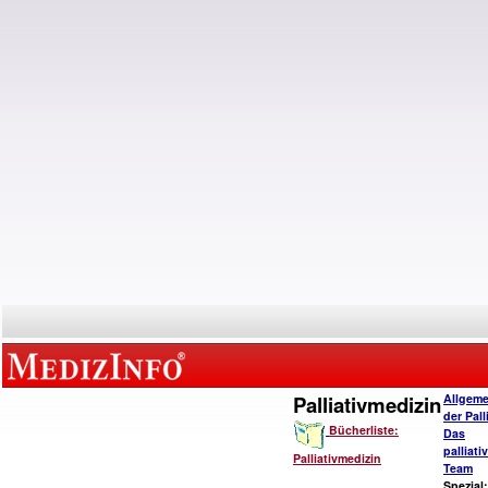
Palliativmedizin
Allgeme
der Pall
Bücherliste:
Das
palliat
Palliativmedizin
Team
Spezial: