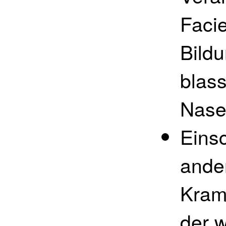
Facie
Bildu
blas
Nase
Eins
ande
Kramp
der w