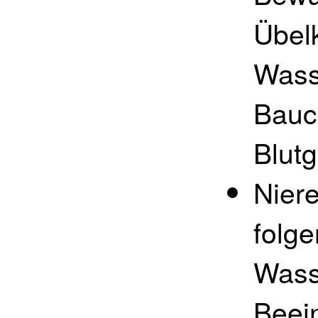
Übel
Wass
Bauc
Blut
Niere
folg
Wass
Beei