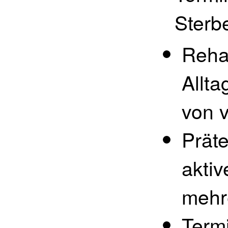
Sterb
Reha
Allta
von 
Prät
akti
mehr
Termi