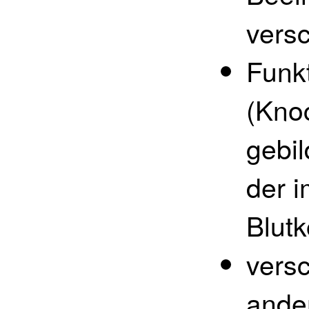
vers
Funk
(Knoc
gebil
der 
Blutk
vers
ande