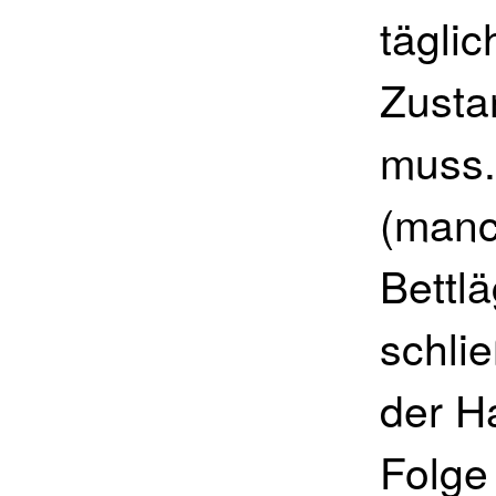
täglic
Zusta
muss.
(manc
Bettlä
schli
der H
Folge