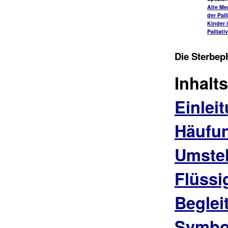
Alte Me
der Pall
Kinder 
Palliati
Die Sterbep
Inhalt
Einlei
Häufu
Umstel
Flüssi
Beglei
Symbo