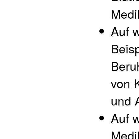
Medi
Auf 
Beisp
Beru
von 
und 
Auf 
Medi