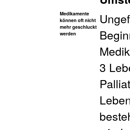
Medikamente
Ungefä
können oft nicht
mehr geschluckt
Begin
werden
Medik
3 Lebe
Pallia
Leben
beste