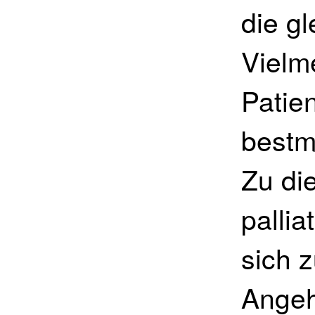
die g
Vielme
Patie
bestm
Zu di
palli
sich 
Angeh