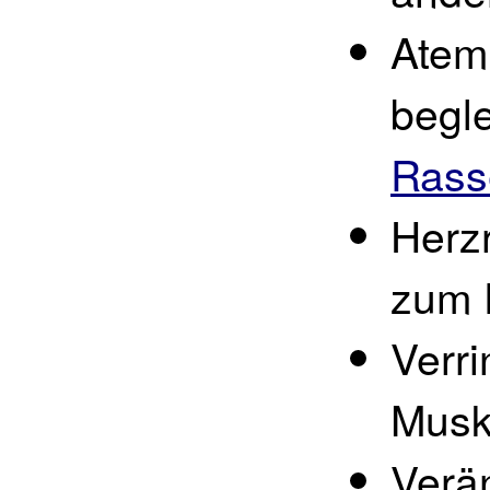
Atem
begl
Rass
Herz
zum 
Verr
Musk
Verä