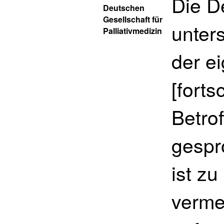
Die D
Deutschen
Gesellschaft für
unter
Palliativmedizin
der e
[forts
Betro
gespr
ist z
verme