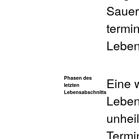
Sauer
termi
Leben
Phasen des
Eine 
letzten
Lebensabschnitts
Leben
unhei
Termi