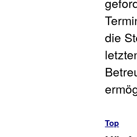
geford
Termi
die S
letzt
Betreu
ermög
Top