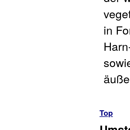
vege
in F
Harn-
sowi
äuße
Top
Umste