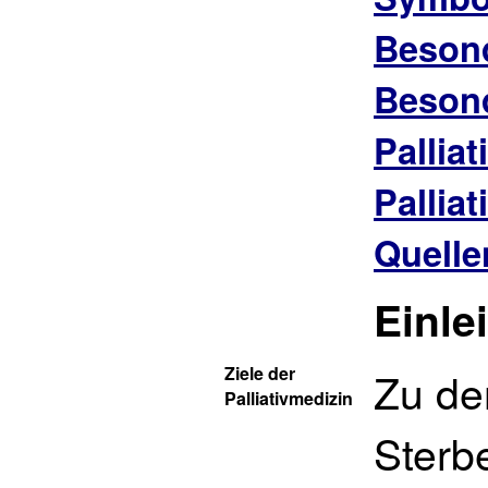
Besond
Besond
Palliat
Pallia
Quelle
Einle
Ziele der
Zu de
Palliativmedizin
Sterb